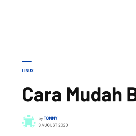
POSTED
LINUX
IN
Cara Mudah B
by
TOMMY
9 AUGUST 2020