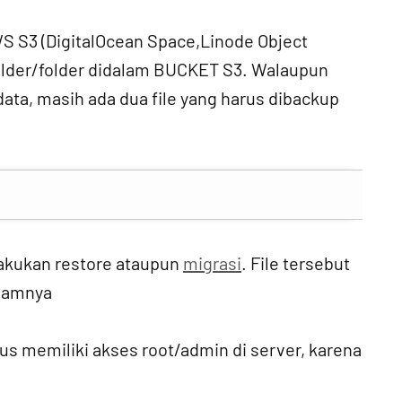
AWS S3 (DigitalOcean Space,Linode Object
older/folder didalam BUCKET S3. Walaupun
a, masih ada dua file yang harus dibackup
lakukan restore ataupun
migrasi
. File tersebut
alamnya
us memiliki akses root/admin di server, karena