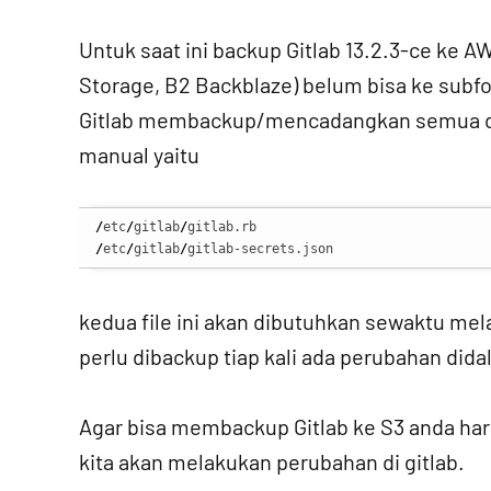
Untuk saat ini backup Gitlab 13.2.3-ce ke 
Storage, B2 Backblaze) belum bisa ke subf
Gitlab membackup/mencadangkan semua dat
manual yaitu
/
etc
/
gitlab
/
/
etc
/
gitlab
/
gitlab-secrets.json
kedua file ini akan dibutuhkan sewaktu me
perlu dibackup tiap kali ada perubahan did
Agar bisa membackup Gitlab ke S3 anda har
kita akan melakukan perubahan di gitlab.