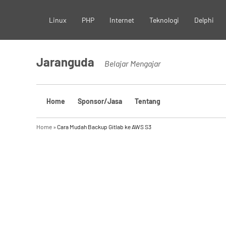
Skip
Linux
PHP
Internet
Teknologi
Delphi
to
content
Jaranguda
Belajar Mengajar
Home
Sponsor/Jasa
Tentang
Home
»
Cara Mudah Backup Gitlab ke AWS S3