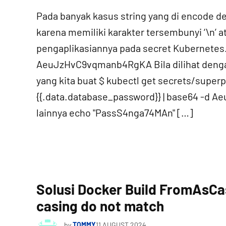
Pada banyak kasus string yang di encode
karena memiliki karakter tersembunyi ‘\n’ a
pengaplikasiannya pada secret Kubernetes
AeuJzHvC9vqmanb4RgKA Bila dilihat dengan 
yang kita buat $ kubectl get secrets/supe
{{.data.database_password}} | base64 -d
lainnya echo "PassS4nga74MAn" […]
Solusi Docker Build FromAsCas
casing do not match
by
TOMMY
11 AUGUST 2024