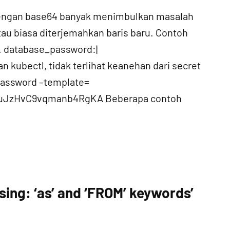
 dengan base64 banyak menimbulkan masalah
tau biasa diterjemahkan baris baru. Contoh
. database_password:|
kubectl, tidak terlihat keanehan dari secret
rpassword –template=
 AeuJzHvC9vqmanb4RgKA Beberapa contoh
ing: ‘as’ and ‘FROM’ keywords’