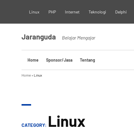
Skip
Linux
PHP
Internet
Teknologi
Delphi
to
content
Jaranguda
Belajar Mengajar
Home
Sponsor/Jasa
Tentang
Home
»
Linux
Linux
CATEGORY: