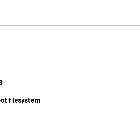
B
ot filesystem
a