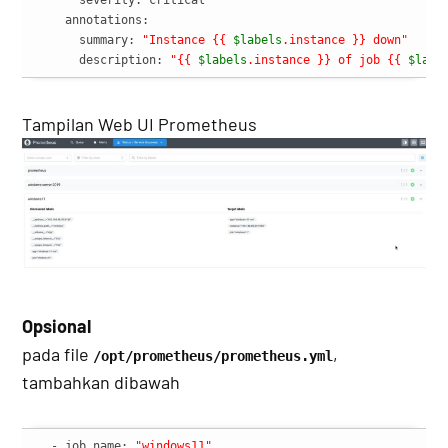
    annotations:

      summary: 
"Instance {{ 
$labels
.instance }} down"
      description: 
"{{ 
$labels
.instance }} of job {{ 
$labe
Tampilan Web UI Prometheus
Opsional
pada file
,
/opt/prometheus/prometheus.yml
tambahkan dibawah
  - job_name: 
"windows11"