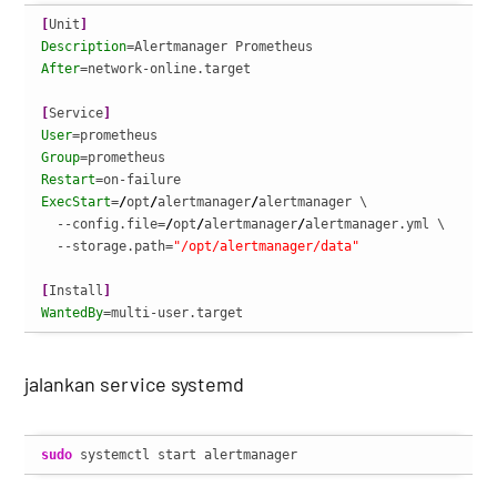
[
Unit
]
Description
After
=network-online.target

[
Service
]
User
Group
Restart
ExecStart
=
/
opt
/
alertmanager
/
alertmanager \

  --config.file=
/
opt
/
alertmanager
/
alertmanager.yml \

  --storage.path=
"/opt/alertmanager/data"
[
Install
]
WantedBy
=multi-user.target
jalankan service systemd
sudo
 systemctl start alertmanager