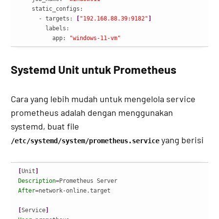
    static_configs:

      - targets: 
[
"192.168.88.39:9182"
]
        labels:

          app: 
"windows-11-vm"
Systemd Unit untuk Prometheus
Cara yang lebih mudah untuk mengelola service
prometheus adalah dengan menggunakan
systemd, buat file
yang berisi
/etc/systemd/system/prometheus.service
[
Unit
]
Description
After
=network-online.target

[
Service
]