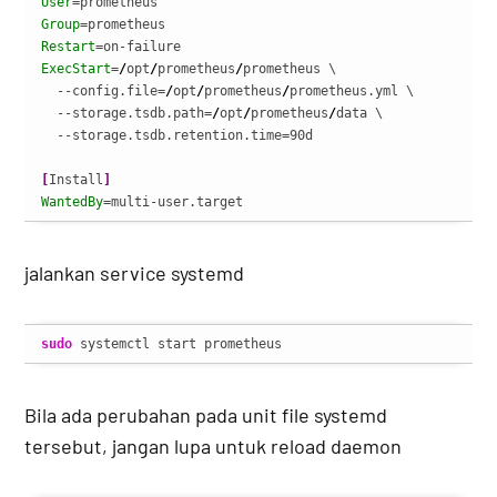
User
Group
Restart
ExecStart
=
/
opt
/
prometheus
/
prometheus \

  --config.file=
/
opt
/
prometheus
/
prometheus.yml \

  --storage.tsdb.path=
/
opt
/
prometheus
/
data \

  --storage.tsdb.retention.time=90d

[
Install
]
WantedBy
=multi-user.target
jalankan service systemd
sudo
 systemctl start prometheus
Bila ada perubahan pada unit file systemd
tersebut, jangan lupa untuk reload daemon