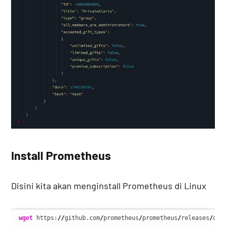
Install Prometheus
Disini kita akan menginstall Prometheus di Linux
wget
 https:
//
github.com
/
prometheus
/
prometheus
/
releases
/
dow