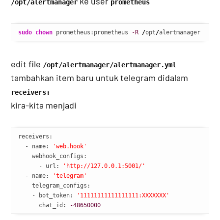
ke user
/opt/alertmanager
prometheus
sudo
chown
 prometheus:prometheus 
-R
/
opt
/
alertmanager
edit file
/opt/alertmanager/alertmanager.yml
tambahkan item baru untuk telegram didalam
receivers:
kira-kita menjadi
receivers:

  - name: 
'web.hook'
    webhook_configs:

      - url: 
'http://127.0.0.1:5001/'
  - name: 
'telegram'
    telegram_configs:

    - bot_token: 
'11111111111111111:XXXXXXX'
      chat_id: 
-48650000