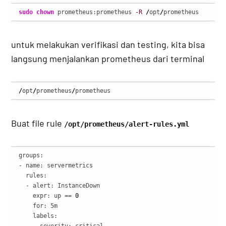
sudo
chown
 prometheus:prometheus 
-R
/
opt
/
prometheus
untuk melakukan verifikasi dan testing, kita bisa
langsung menjalankan prometheus dari terminal
/
opt
/
prometheus
/
prometheus
Buat file rule
/opt/prometheus/alert-rules.yml
groups:

- name: servermetrics

  rules:

  - alert: InstanceDown

    expr: up == 
0
    for: 5m

    labels:

      severity: critical
