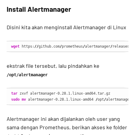
Install Alertmanager
Disini kita akan menginstall Alertmanager di Linux
wget
 https:
//
github.com
/
prometheus
/
alertmanager
/
releases
/
d
ekstrak file tersebut, lalu pindahkan ke
/opt/alertmanager
tar
sudo
mv
 alertmanager-0.28.1.linux-amd64 
/
opt
/
alertmanager
Alertmanager ini akan dijalankan oleh user yang
sama dengan Prometheus, berikan akses ke folder