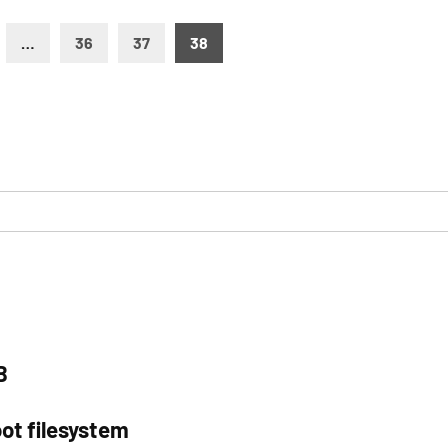
…
36
37
38
B
ot filesystem