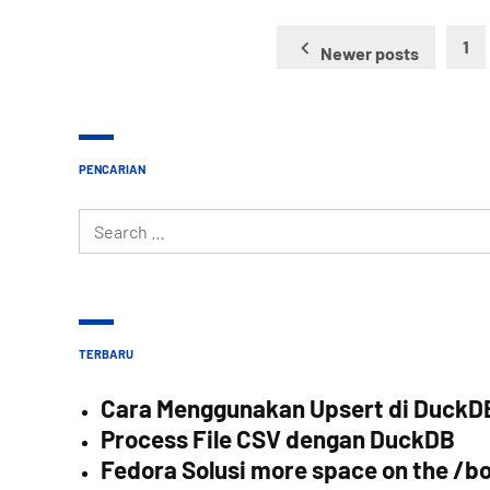
Posts
1
Newer posts
pagination
PENCARIAN
Search
for:
TERBARU
Cara Menggunakan Upsert di DuckD
Process File CSV dengan DuckDB
Fedora Solusi more space on the /bo