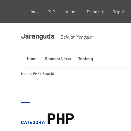
Skip
Linux
PHP
Internet
Teknologi
Delphi
to
content
Jaranguda
Belajar Mengajar
Home
Sponsor/Jasa
Tentang
Home
»
PHP
»
Page 38
PHP
CATEGORY: