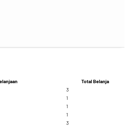
elanjaan
Total Belanja
3
1
1
1
3