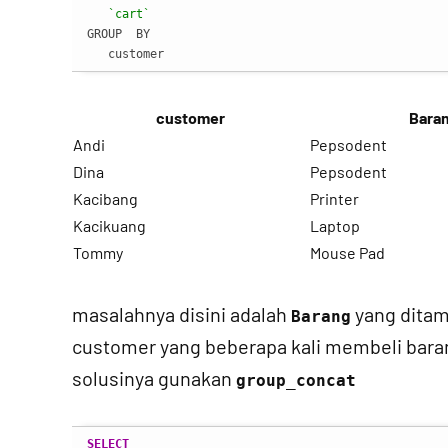
`cart`
GROUP  BY

   customer
customer
Bara
Andi
Pepsodent
Dina
Pepsodent
Kacibang
Printer
Kacikuang
Laptop
Tommy
Mouse Pad
masalahnya disini adalah
yang ditam
Barang
customer yang beberapa kali membeli barang
solusinya gunakan
group_concat
SELECT