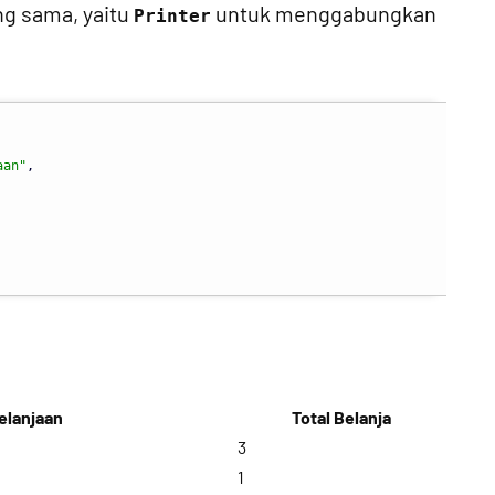
ng sama, yaitu
untuk menggabungkan
Printer
aan"
,
elanjaan
Total Belanja
3
1