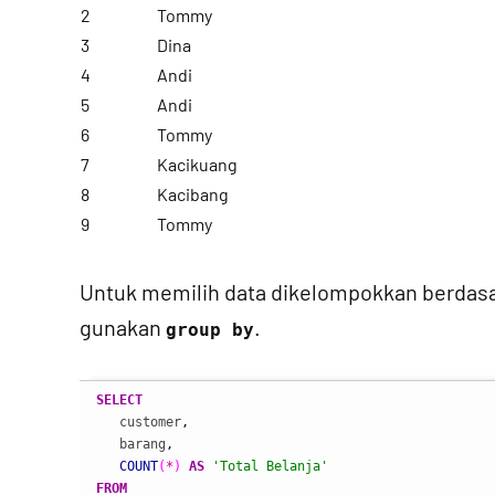
2
Tommy
3
Dina
4
Andi
5
Andi
6
Tommy
7
Kacikuang
8
Kacibang
9
Tommy
Untuk memilih data dikelompokkan berdasar
gunakan
.
group by
SELECT
   customer
,
   barang
,
COUNT
(
*
)
AS
'Total Belanja'
FROM