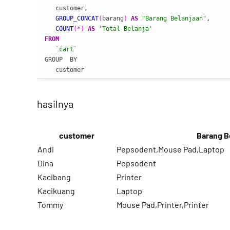
   customer
,
GROUP_CONCAT
(
barang
)
AS
"Barang Belanjaan"
,
COUNT
(
*
)
AS
'Total Belanja'
FROM
`cart`
GROUP  BY

   customer
hasilnya
customer
Barang B
Andi
Pepsodent,Mouse Pad,Laptop
Dina
Pepsodent
Kacibang
Printer
Kacikuang
Laptop
Tommy
Mouse Pad,Printer,Printer