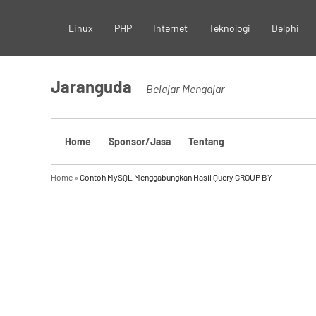
Skip
Linux
PHP
Internet
Teknologi
Delphi
to
content
Jaranguda
Belajar Mengajar
Home
Sponsor/Jasa
Tentang
Home
»
Contoh MySQL Menggabungkan Hasil Query GROUP BY