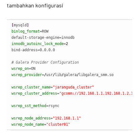
tambahkan konfigurasi
[
mysqld
]
binlog_format
=ROW

innodb_autoinc_lock_mode
=
2
bind-address=0.0.0.0

# Galera Provider Configuration
wsrep_on
wsrep_provider
=
/
usr
/
lib
/
galera
/
libgalera_smm.so

wsrep_cluster_name
=
"jaranguda_cluster"
wsrep_cluster_address
=
"gcomm://192.168.1.1,192.168.1.2,192
wsrep_sst_method
=rsync

wsrep_node_address
=
"192.168.1.1"
wsrep_node_name
=
"cluster01"