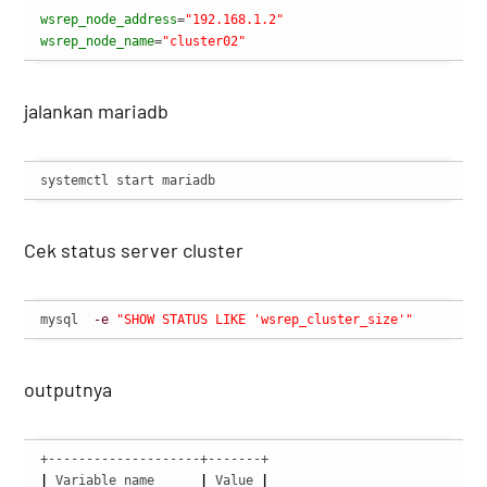
wsrep_node_address
=
"192.168.1.2"
wsrep_node_name
=
"cluster02"
jalankan mariadb
systemctl start mariadb
Cek status server cluster
mysql  
-e
"SHOW STATUS LIKE 'wsrep_cluster_size'"
outputnya
|
 Variable_name      
|
 Value 
|