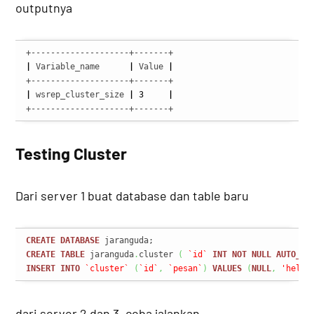
outputnya
|
 Variable_name      
|
 Value 
|
|
 wsrep_cluster_size 
|
3
|
+--------------------+-------+
Testing Cluster
Dari server 1 buat database dan table baru
CREATE
DATABASE
CREATE
TABLE
 jaranguda
.
cluster 
(
`id`
INT
NOT
NULL
AUTO_IN
INSERT
INTO
`cluster`
(
`id`
,
`pesan`
)
VALUES
(
NULL
,
'hello
dari server 2 dan 3, coba jalankan