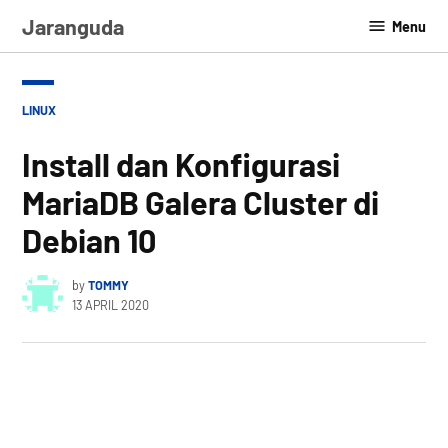
Skip
Jaranguda
Menu
to
content
POSTED
LINUX
IN
Install dan Konfigurasi
MariaDB Galera Cluster di
Debian 10
by
TOMMY
13 APRIL 2020