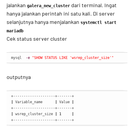
jalankan
dari terminal. Ingat
galera_new_cluster
hanya jalankan perintah ini satu kali. Di server
selanjutnya hanya menjalankan
systemctl start
mariadb
Cek status server cluster
mysql  
-e
"SHOW STATUS LIKE 'wsrep_cluster_size'"
outputnya
|
 Variable_name      
|
 Value 
|
|
 wsrep_cluster_size 
|
1
|
+--------------------+-------+