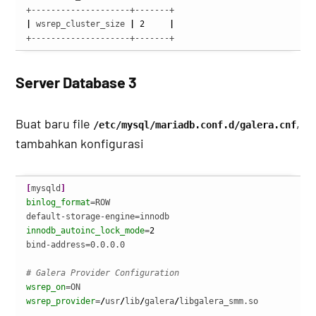
|
 wsrep_cluster_size 
|
2
|
+--------------------+-------+
Server Database 3
Buat baru file
,
/etc/mysql/mariadb.conf.d/galera.cnf
tambahkan konfigurasi
[
mysqld
]
binlog_format
=ROW

innodb_autoinc_lock_mode
=
2
bind-address=0.0.0.0

# Galera Provider Configuration
wsrep_on
wsrep_provider
=
/
usr
/
lib
/
galera
/
libgalera_smm.so
