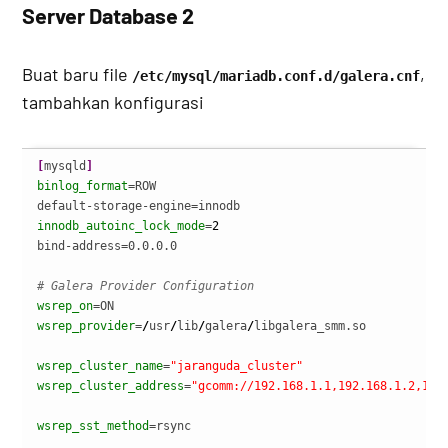
Server Database 2
Buat baru file
,
/etc/mysql/mariadb.conf.d/galera.cnf
tambahkan konfigurasi
[
mysqld
]
binlog_format
=ROW

innodb_autoinc_lock_mode
=
2
bind-address=0.0.0.0

# Galera Provider Configuration
wsrep_on
wsrep_provider
=
/
usr
/
lib
/
galera
/
libgalera_smm.so

wsrep_cluster_name
=
"jaranguda_cluster"
wsrep_cluster_address
=
"gcomm://192.168.1.1,192.168.1.2,192
wsrep_sst_method
=rsync
