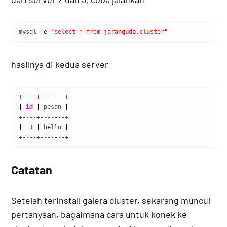
mysql 
-e
"select * from jaranguda.cluster"
hasilnya di kedua server
|
id
|
 pesan 
|
|
1
|
 hello 
|
+----+-------+
Catatan
Setelah terinstall galera cluster, sekarang muncul
pertanyaan, bagaimana cara untuk konek ke