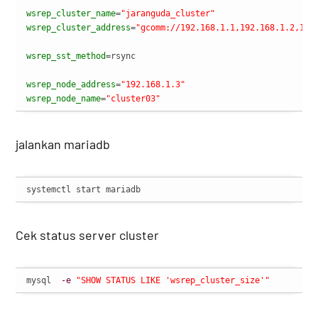
wsrep_cluster_name
=
"jaranguda_cluster"
wsrep_cluster_address
=
"gcomm://192.168.1.1,192.168.1.2,192
wsrep_sst_method
=rsync

wsrep_node_address
=
"192.168.1.3"
wsrep_node_name
=
"cluster03"
jalankan mariadb
systemctl start mariadb
Cek status server cluster
mysql  
-e
"SHOW STATUS LIKE 'wsrep_cluster_size'"