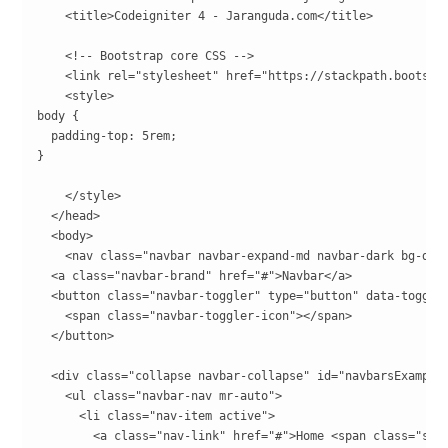
    <title>Codeigniter 4 - Jaranguda.com</title>

    <!-- Bootstrap core CSS -->

    <link rel="stylesheet" href="https://stackpath.bootstr
    <style>

body {

  padding-top: 5rem;

}

    </style>

  </head>

  <body>

    <nav class="navbar navbar-expand-md navbar-dark bg-dark
  <a class="navbar-brand" href="#">Navbar</a>

  <button class="navbar-toggler" type="button" data-toggle
    <span class="navbar-toggler-icon"></span>

  </button>

  <div class="collapse navbar-collapse" id="navbarsExampleD
    <ul class="navbar-nav mr-auto">

      <li class="nav-item active">

        <a class="nav-link" href="#">Home <span class="sr-o