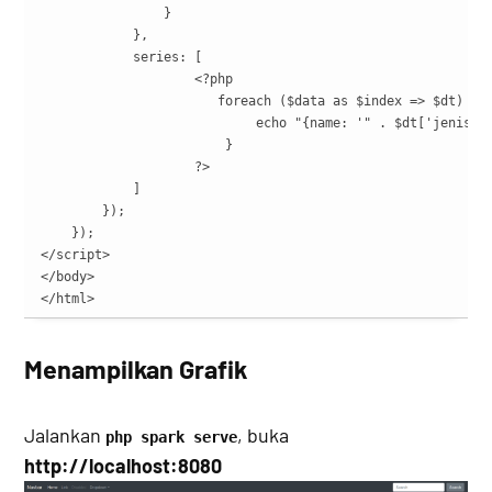
                }

            },

            series: [

                    <?php

                       foreach ($data as $index => $dt) {

                            echo "{name: '" . $dt['jenismob
                        }

                    ?>

            ]

        });

    });

</script>

</body>

</html>
Menampilkan Grafik
Jalankan
, buka
php spark serve
http://localhost:8080