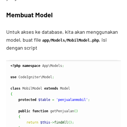
Membuat Model
Untuk akses ke database, kita akan menggunakan
model, buat file
, isi
app/Models/MobilModel.php
dengan script
<?php
namespace
 App\Models
;
use
 CodeIgniter\Model
;
class
 MobilModel 
extends
{
protected
$table
=
'penjualanmobil'
;
public
function
 getPenjualan
(
)
{
return
$this
->
findAll
(
)
;