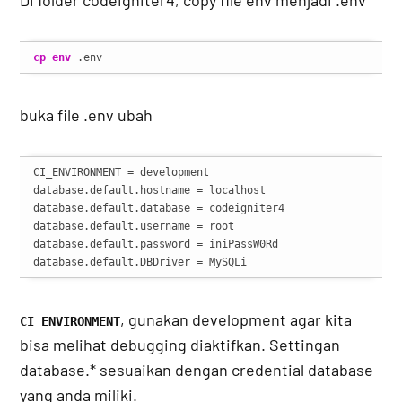
Di folder codeigniter4, copy file env menjadi .env
cp
env
 .env
buka file .env ubah
CI_ENVIRONMENT = development

database.default.hostname = localhost

database.default.database = codeigniter4

database.default.username = root

database.default.password = iniPassW0Rd

database.default.DBDriver = MySQLi
, gunakan development agar kita
CI_ENVIRONMENT
bisa melihat debugging diaktifkan. Settingan
database.* sesuaikan dengan credential database
yang anda miliki.