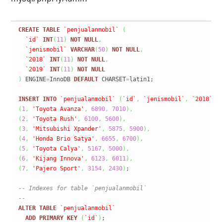
CREATE
TABLE
`penjualanmobil`
(
`id`
INT
(
11
)
NOT
NULL
,
`jenismobil`
VARCHAR
(
50
)
NOT
NULL
,
`2018`
INT
(
11
)
NOT
NULL
,
`2019`
INT
(
11
)
NOT
NULL
)
 ENGINE
=
InnoDB 
DEFAULT
 CHARSET
=
latin1;

INSERT
INTO
`penjualanmobil`
(
`id`
,
`jenismobil`
,
`2018`
,
(
1
,
'Toyota Avanza'
,
6890
,
7010
)
,
(
2
,
'Toyota Rush'
,
6100
,
5600
)
,
(
3
,
'Mitsubishi Xpander'
,
5875
,
5900
)
,
(
4
,
'Honda Brio Satya'
,
6655
,
6700
)
,
(
5
,
'Toyota Calya'
,
5167
,
5000
)
,
(
6
,
'Kijang Innova'
,
6123
,
6011
)
,
(
7
,
'Pajero Sport'
,
3154
,
2430
)
;

-- Indexes for table `penjualanmobil`
--
ALTER
TABLE
`penjualanmobil`
ADD
PRIMARY
KEY
(
`id`
)
;