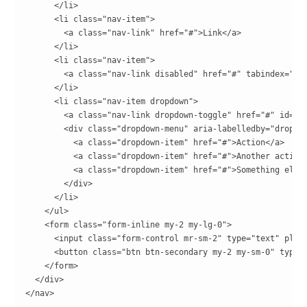
      </li>

      <li class="nav-item">

        <a class="nav-link" href="#">Link</a>

      </li>

      <li class="nav-item">

        <a class="nav-link disabled" href="#" tabindex="-1"
      </li>

      <li class="nav-item dropdown">

        <a class="nav-link dropdown-toggle" href="#" id="dr
        <div class="dropdown-menu" aria-labelledby="dropdow
          <a class="dropdown-item" href="#">Action</a>

          <a class="dropdown-item" href="#">Another action<
          <a class="dropdown-item" href="#">Something else 
        </div>

      </li>

    </ul>

    <form class="form-inline my-2 my-lg-0">

      <input class="form-control mr-sm-2" type="text" place
      <button class="btn btn-secondary my-2 my-sm-0" type="
    </form>

  </div>

</nav>
