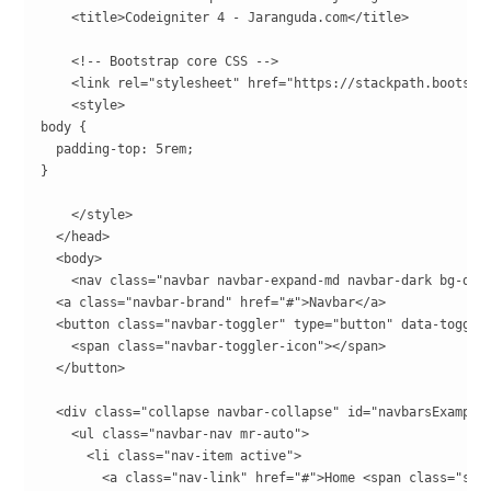
    <title>Codeigniter 4 - Jaranguda.com</title>

    <!-- Bootstrap core CSS -->

    <link rel="stylesheet" href="https://stackpath.bootstr
    <style>

body {

  padding-top: 5rem;

}

    </style>

  </head>

  <body>

    <nav class="navbar navbar-expand-md navbar-dark bg-dark
  <a class="navbar-brand" href="#">Navbar</a>

  <button class="navbar-toggler" type="button" data-toggle
    <span class="navbar-toggler-icon"></span>

  </button>

  <div class="collapse navbar-collapse" id="navbarsExampleD
    <ul class="navbar-nav mr-auto">

      <li class="nav-item active">

        <a class="nav-link" href="#">Home <span class="sr-o