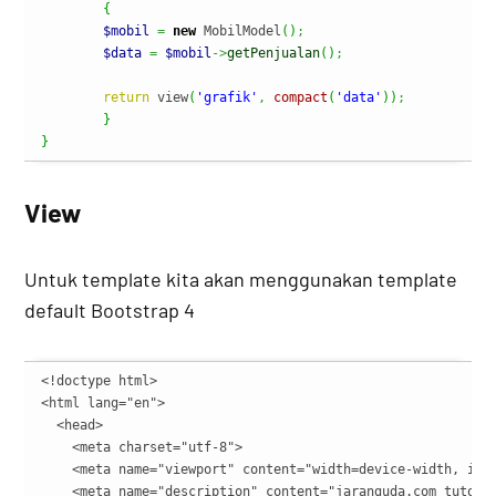
{
$mobil
=
new
 MobilModel
(
)
;
$data
=
$mobil
->
getPenjualan
(
)
;
return
 view
(
'grafik'
,
compact
(
'data'
)
)
;
}
}
View
Untuk template kita akan menggunakan template
default Bootstrap 4
<!doctype html>

<html lang="en">

  <head>

    <meta charset="utf-8">

    <meta name="viewport" content="width=device-width, init
    <meta name="description" content="jaranguda.com tutoria