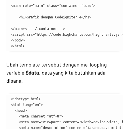
<main role="main" class="container-fluid">

    <h1>Grafik dengan Codeigniter 4</h1>

</main><!-- /.container -->

<script src="https://code.highcharts.com/highcharts.js"></s
</body>

</html>
Ubah template tersebut dengan me-looping
variable
$data
, data yang kita butuhkan ada
disana.
<!doctype html>

<html lang="en">

  <head>

    <meta charset="utf-8">

    <meta name="viewport" content="width=device-width, init
    <meta name="description" content="jaranguda.com tutoria