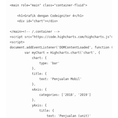
<main role="main" class="container-fluid">

    <h1>Grafik dengan Codeigniter 4</h1>

    <div id="chart"></div>

</main><!-- /.container -->

<script src="https://code.highcharts.com/highcharts.js"></s
<script>

document.addEventListener('DOMContentLoaded', function () {
        var myChart = Highcharts.chart('chart', {

            chart: {

                type: 'bar'

            },

            title: {

                text: 'Penjualan Mobil'

            },

            xAxis: {

                categories: ['2018', '2019']

            },

            yAxis: {

                title: {

                    text: 'Penjualan (unit)'
