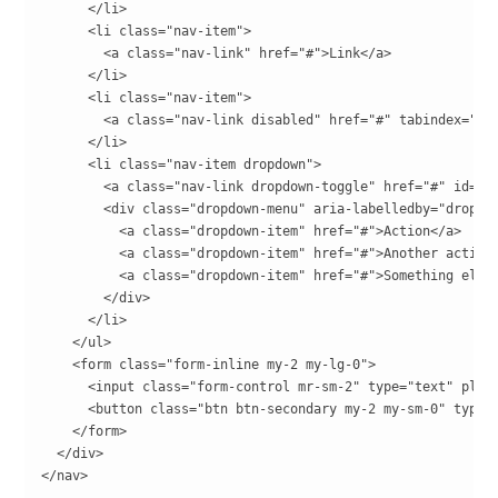
      </li>

      <li class="nav-item">

        <a class="nav-link" href="#">Link</a>

      </li>

      <li class="nav-item">

        <a class="nav-link disabled" href="#" tabindex="-1"
      </li>

      <li class="nav-item dropdown">

        <a class="nav-link dropdown-toggle" href="#" id="dr
        <div class="dropdown-menu" aria-labelledby="dropdow
          <a class="dropdown-item" href="#">Action</a>

          <a class="dropdown-item" href="#">Another action<
          <a class="dropdown-item" href="#">Something else 
        </div>

      </li>

    </ul>

    <form class="form-inline my-2 my-lg-0">

      <input class="form-control mr-sm-2" type="text" place
      <button class="btn btn-secondary my-2 my-sm-0" type="
    </form>

  </div>

</nav>
