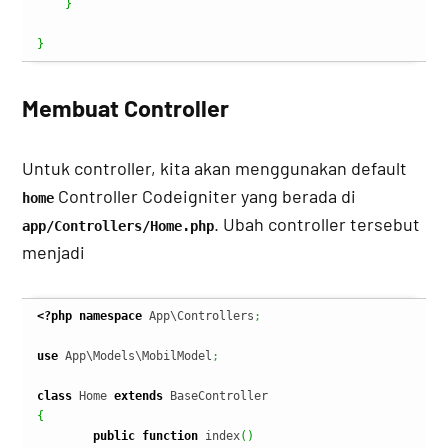
}
}
Membuat Controller
Untuk controller, kita akan menggunakan default
Controller Codeigniter yang berada di
home
. Ubah controller tersebut
app/Controllers/Home.php
menjadi
<?php
namespace
 App\Controllers
;
use
 App\Models\MobilModel
;
class
 Home 
extends
{
public
function
 index
(
)