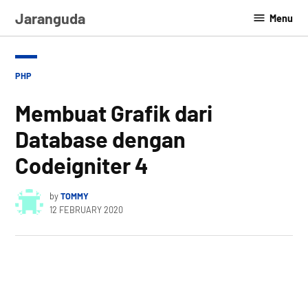
Skip
Jaranguda
Menu
to
content
POSTED
PHP
IN
Membuat Grafik dari
Database dengan
Codeigniter 4
by
TOMMY
12 FEBRUARY 2020