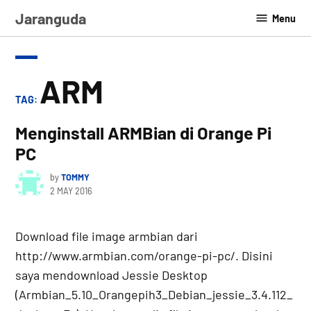
Skip
Jaranguda
Menu
to
content
ARM
TAG:
Menginstall ARMBian di Orange Pi
PC
by
TOMMY
2 MAY 2016
Download file image armbian dari
http://www.armbian.com/orange-pi-pc/. Disini
saya mendownload Jessie Desktop
(Armbian_5.10_Orangepih3_Debian_jessie_3.4.112_