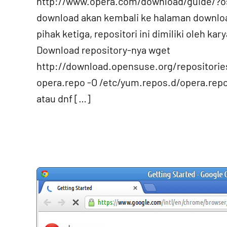
http://www.opera.com/download/guide/?os=l
download akan kembali ke halaman download
pihak ketiga, repositori ini dimiliki oleh kar
Download repository-nya wget
http://download.opensuse.org/repositori
opera.repo -O /etc/yum.repos.d/opera.re
atau dnf […]