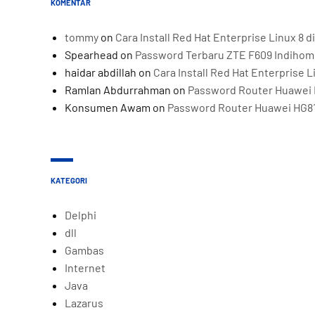
KOMENTAR
tommy
on
Cara Install Red Hat Enterprise Linux 8
Spearhead
on
Password Terbaru ZTE F609 Indiho
haidar abdillah
on
Cara Install Red Hat Enterprise 
Ramlan Abdurrahman
on
Password Router Huawei 
Konsumen Awam
on
Password Router Huawei HG8
KATEGORI
Delphi
dll
Gambas
Internet
Java
Lazarus