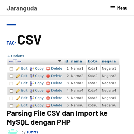
Skip
Jaranguda
Menu
to
content
CSV
TAG:
Parsing File CSV dan Import ke
MySQL dengan PHP
by
TOMMY