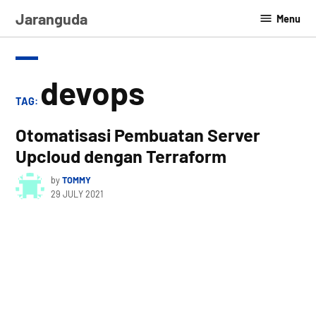
Skip
Jaranguda
Menu
to
content
devops
TAG:
Otomatisasi Pembuatan Server
Upcloud dengan Terraform
by
TOMMY
29 JULY 2021