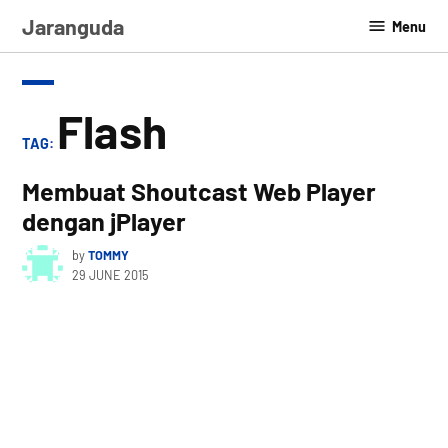
Skip
Jaranguda
Menu
to
content
Flash
TAG:
Membuat Shoutcast Web Player
dengan jPlayer
by
TOMMY
29 JUNE 2015