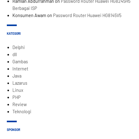
Ramlan Abdurrahman
on
Password Router Huawei HG8245H5
Berbagai ISP
Konsumen Awam
on
Password Router Huawei HG8145V5
KATEGORI
Delphi
dll
Gambas
Internet
Java
Lazarus
Linux
PHP
Review
Teknologi
SPONSOR