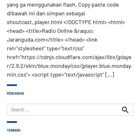
yang ga menggunakan flash. Copy paste code
dibawah ini dan simpan sebagai
shoutcast_player.html <!DOCTYPE html> <html>
<head> <title>Radio Online &raquo;
Jaranguda.com</title> </head> <link
rel="stylesheet" type="text/css"
href="https://cdnjs.cloudflare.com/ajax/libs/jplaye
r/2.9.2/skin/blue.monday/css/jplayer.blue.monday.
min.css"> <script type="text/javascript" […]
PENCARIAN
Search
for:
Search
TERBARU