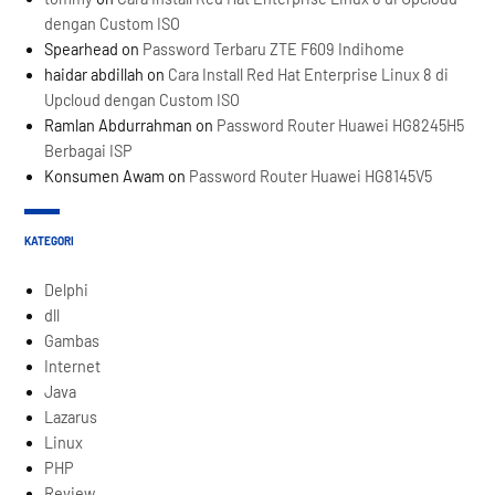
dengan Custom ISO
Spearhead
on
Password Terbaru ZTE F609 Indihome
haidar abdillah
on
Cara Install Red Hat Enterprise Linux 8 di
Upcloud dengan Custom ISO
Ramlan Abdurrahman
on
Password Router Huawei HG8245H5
Berbagai ISP
Konsumen Awam
on
Password Router Huawei HG8145V5
KATEGORI
Delphi
dll
Gambas
Internet
Java
Lazarus
Linux
PHP
Review