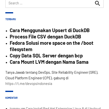
Search
for:
Search
TERBARU
Cara Menggunakan Upsert di DuckDB
Process File CSV dengan DuckDB
Fedora Solusi more space on the /boot
filesystem
Copy Data SQL Server dengan bcp
Cara Mount LVM dengan Nama Sama
Tanya Jawab tentang DevOps, Site Reliability Engineer (SRE),
Cloud Platform Engineer (CPE), gabung di
https://t.me/devopsindonesia
KOMENTAR
tommy
on
Cara Install Red Hat Enterprise Linux 8 di Upcloud