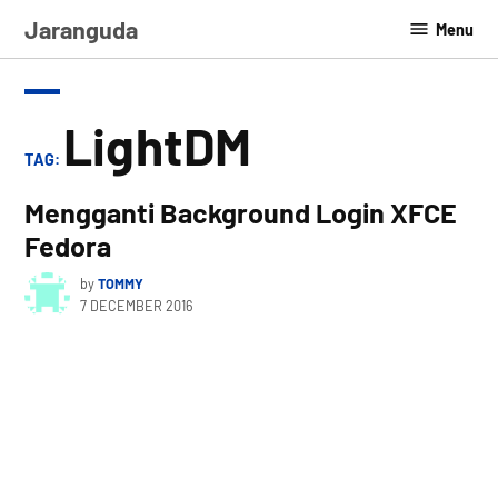
Skip
Jaranguda
Menu
to
content
LightDM
TAG:
Mengganti Background Login XFCE
Fedora
by
TOMMY
7 DECEMBER 2016