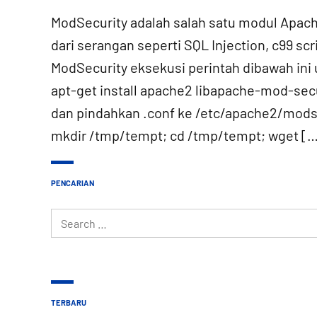
ModSecurity adalah salah satu modul Apa
dari serangan seperti SQL Injection, c99 scr
ModSecurity eksekusi perintah dibawah ini
apt-get install apache2 libapache-mod-secu
dan pindahkan .conf ke /etc/apache2/mod
mkdir /tmp/tempt; cd /tmp/tempt; wget [
PENCARIAN
Search
for:
TERBARU