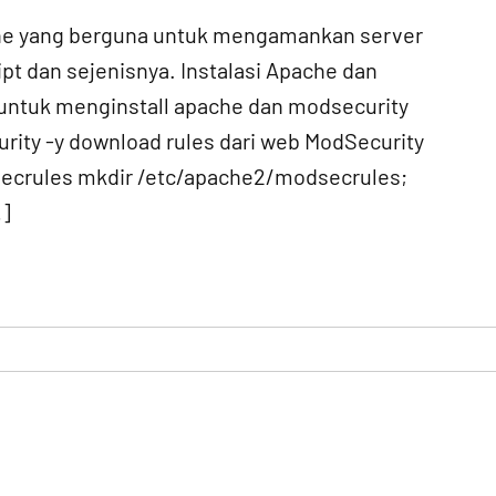
che yang berguna untuk mengamankan server
ipt dan sejenisnya. Instalasi Apache dan
 untuk menginstall apache dan modsecurity
rity -y download rules dari web ModSecurity
secrules mkdir /etc/apache2/modsecrules;
…]