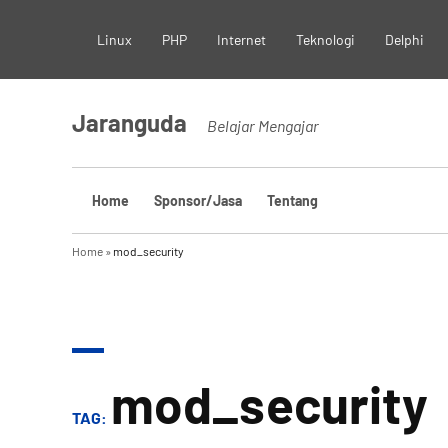
Skip
Linux
PHP
Internet
Teknologi
Delphi
to
content
Jaranguda
Belajar Mengajar
Home
Sponsor/Jasa
Tentang
Home
»
mod_security
mod_security
TAG: