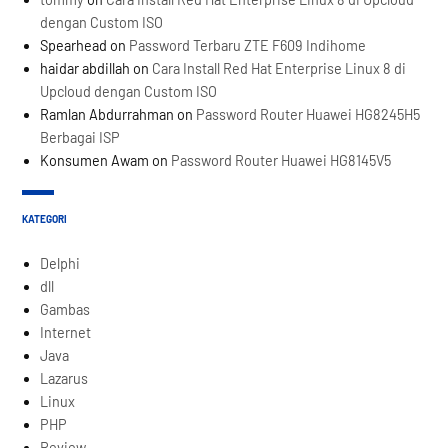
dengan Custom ISO
Spearhead
on
Password Terbaru ZTE F609 Indihome
haidar abdillah
on
Cara Install Red Hat Enterprise Linux 8 di
Upcloud dengan Custom ISO
Ramlan Abdurrahman
on
Password Router Huawei HG8245H5
Berbagai ISP
Konsumen Awam
on
Password Router Huawei HG8145V5
KATEGORI
Delphi
dll
Gambas
Internet
Java
Lazarus
Linux
PHP
Review