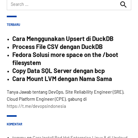
Search
for:
Search
TERBARU
Cara Menggunakan Upsert di DuckDB
Process File CSV dengan DuckDB
Fedora Solusi more space on the /boot
filesystem
Copy Data SQL Server dengan bcp
Cara Mount LVM dengan Nama Sama
Tanya Jawab tentang DevOps, Site Reliability Engineer (SRE),
Cloud Platform Engineer (CPE), gabung di
https://t.me/devopsindonesia
KOMENTAR
tommy
on
Cara Install Red Hat Enterprise Linux 8 di Upcloud