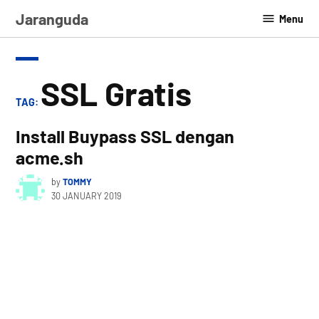
Skip
Jaranguda
Menu
to
content
SSL Gratis
TAG:
Install Buypass SSL dengan
acme.sh
by
TOMMY
30 JANUARY 2019