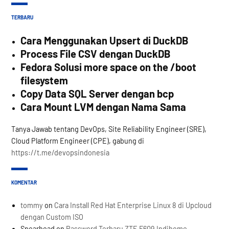
TERBARU
Cara Menggunakan Upsert di DuckDB
Process File CSV dengan DuckDB
Fedora Solusi more space on the /boot
filesystem
Copy Data SQL Server dengan bcp
Cara Mount LVM dengan Nama Sama
Tanya Jawab tentang DevOps, Site Reliability Engineer (SRE),
Cloud Platform Engineer (CPE), gabung di
https://t.me/devopsindonesia
KOMENTAR
tommy
on
Cara Install Red Hat Enterprise Linux 8 di Upcloud
dengan Custom ISO
Spearhead
on
Password Terbaru ZTE F609 Indihome