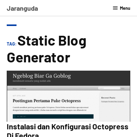
Skip
Jaranguda
Menu
to
content
Static Blog
TAG:
Generator
Instalasi dan Konfigurasi Octopress
Di Fedora