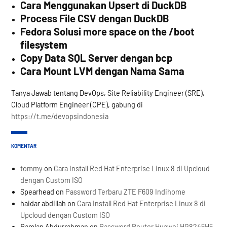
Cara Menggunakan Upsert di DuckDB
Process File CSV dengan DuckDB
Fedora Solusi more space on the /boot
filesystem
Copy Data SQL Server dengan bcp
Cara Mount LVM dengan Nama Sama
Tanya Jawab tentang DevOps, Site Reliability Engineer (SRE),
Cloud Platform Engineer (CPE), gabung di
https://t.me/devopsindonesia
KOMENTAR
tommy
on
Cara Install Red Hat Enterprise Linux 8 di Upcloud
dengan Custom ISO
Spearhead
on
Password Terbaru ZTE F609 Indihome
haidar abdillah
on
Cara Install Red Hat Enterprise Linux 8 di
Upcloud dengan Custom ISO
Ramlan Abdurrahman
on
Password Router Huawei HG8245H5