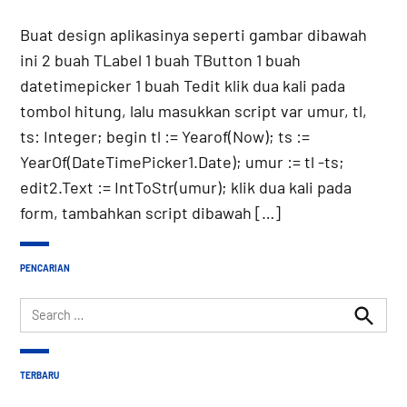
Buat design aplikasinya seperti gambar dibawah
ini 2 buah TLabel 1 buah TButton 1 buah
datetimepicker 1 buah Tedit klik dua kali pada
tombol hitung, lalu masukkan script var umur, tl,
ts: Integer; begin tl := Yearof(Now); ts :=
YearOf(DateTimePicker1.Date); umur := tl -ts;
edit2.Text := IntToStr(umur); klik dua kali pada
form, tambahkan script dibawah […]
PENCARIAN
Search
for:
Search
TERBARU