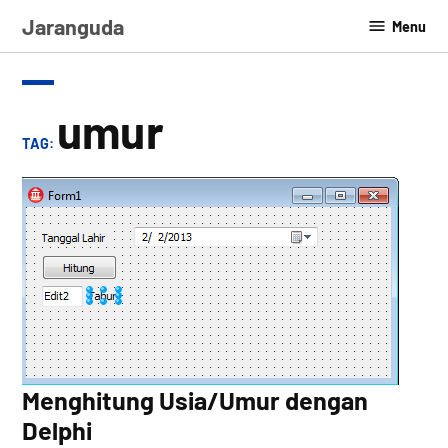
Skip
Jaranguda
Menu
to
content
umur
TAG:
Menghitung Usia/Umur dengan
Delphi