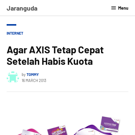
Skip
Jaranguda
Menu
to
content
POSTED
INTERNET
IN
Agar AXIS Tetap Cepat
Setelah Habis Kuota
by
TOMMY
16 MARCH 2013