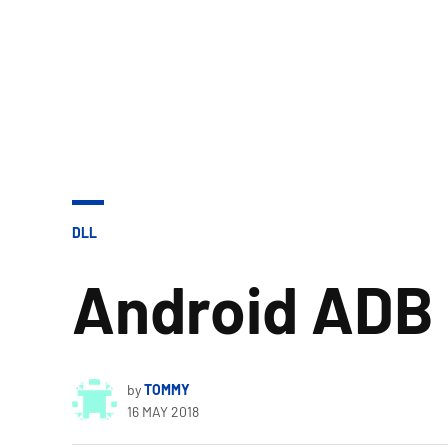
POSTED
DLL
IN
Android ADB 
by
TOMMY
16 MAY 2018