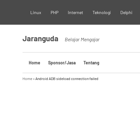
Skip
Linux
PHP
Internet
Teknologi
Delphi
to
content
Jaranguda
Belajar Mengajar
Home
Sponsor/Jasa
Tentang
Home
»
Android ADB sideload connection failed