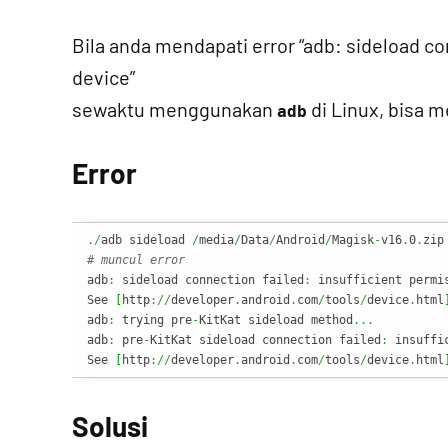
Bila anda mendapati error “adb: sideload co
device”
sewaktu menggunakan
di Linux, bisa 
adb
Error
./
adb sideload 
/
media
/
Data
/
Android
/
Magisk
-
v16
.
0
.
# muncul error
adb
:
 sideload connection failed
:
 insufficient permi
See 
[
http
://
developer
.
android
.
com
/
tools
/
device
.
html
adb
:
 trying pre
-
KitKat sideload method
...
adb
:
 pre
-
KitKat sideload connection failed
:
 insuffi
See 
[
http
://
developer
.
android
.
com
/
tools
/
device
.
html
Solusi