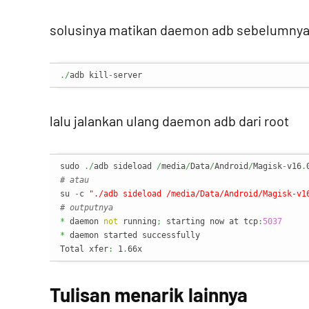
solusinya matikan daemon adb sebelumny
./
adb kill
-
server
lalu jalankan ulang daemon adb dari root
sudo 
./
adb sideload 
/
media
/
Data
/
Android
/
Magisk
-
v16
.
# atau 
su 
-
c 
"./adb sideload /media/Data/Android/Magisk-v1
# outputnya
*
 daemon 
not
 running
;
 starting now at tcp
:
5037
*
 daemon started successfully

Total xfer
:
 1
.
66x
Tulisan menarik lainnya