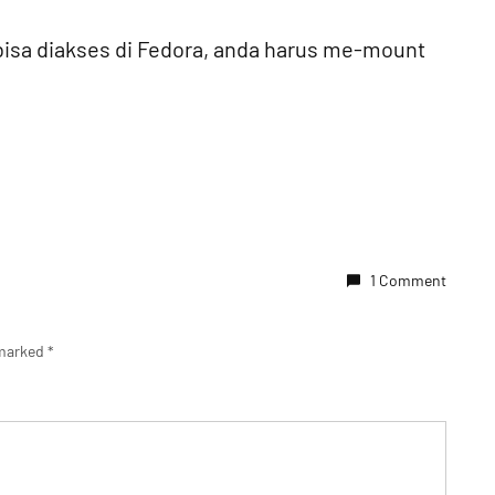
 bisa diakses di Fedora, anda harus me-mount
1 Comment
 marked
*