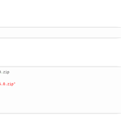
a
0
.
6.0.zip"