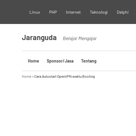
Skip
Linux
PHP
Internet
Teknologi
Delphi
to
content
Jaranguda
Belajar Mengajar
Home
Sponsor/Jasa
Tentang
Home
»
Cara Autostart OpenVPN waktu Booting