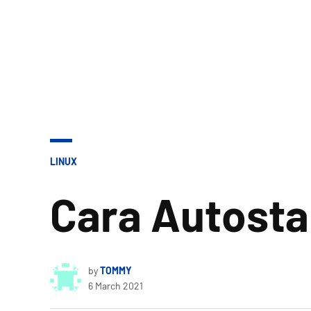
POSTED
LINUX
IN
Cara Autosta
by
TOMMY
6 March 2021