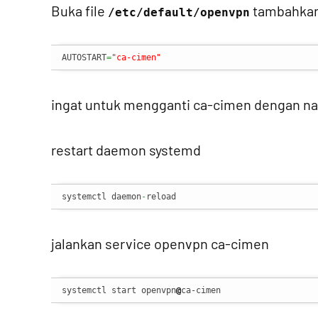
Buka file
tambahkan
/etc/default/openvpn
AUTOSTART
=
"ca-cimen"
ingat untuk mengganti ca-cimen dengan na
restart daemon systemd
systemctl daemon
-
reload
jalankan service openvpn ca-cimen
systemctl start openvpn
@
ca-cimen