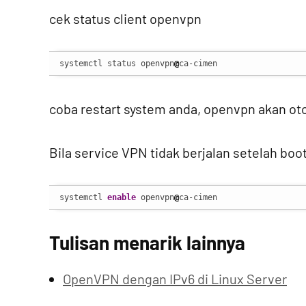
cek status client openvpn
systemctl status openvpn
@
ca-cimen
coba restart system anda, openvpn akan ot
Bila service VPN tidak berjalan setelah bo
systemctl 
enable
 openvpn
@
ca-cimen
Tulisan menarik lainnya
OpenVPN dengan IPv6 di Linux Server