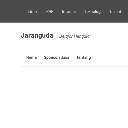
Skip
Linux
PHP
Internet
Teknologi
Delphi
to
content
Jaranguda
Belajar Mengajar
Home
Sponsor/Jasa
Tentang