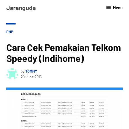
Skip
Jaranguda
Menu
to
content
POSTED
PHP
IN
Cara Cek Pemakaian Telkom
Speedy (Indihome)
by
TOMMY
29 June 2015