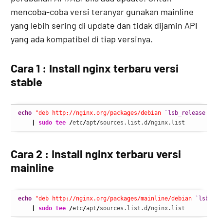
mencoba-coba versi teranyar gunakan mainline
yang lebih sering di update dan tidak dijamin API
yang ada kompatibel di tiap versinya.
Cara 1 : Install nginx terbaru versi
stable
echo
"deb http://nginx.org/packages/debian 
`lsb_release -c
|
sudo
tee
/
etc
/
apt
/
sources.list.d
/
nginx.list
Cara 2 : Install nginx terbaru versi
mainline
echo
"deb http://nginx.org/packages/mainline/debian 
`lsb_r
|
sudo
tee
/
etc
/
apt
/
sources.list.d
/
nginx.list