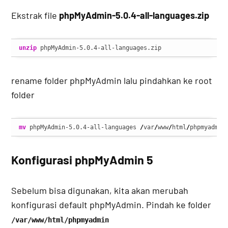
Ekstrak file
phpMyAdmin-5.0.4-all-languages.zip
unzip
 phpMyAdmin-5.0.4-all-languages.zip
rename folder phpMyAdmin lalu pindahkan ke root
folder
mv
 phpMyAdmin-5.0.4-all-languages 
/
var
/
www
/
html
/
phpmyadmin
Konfigurasi phpMyAdmin 5
Sebelum bisa digunakan, kita akan merubah
konfigurasi default phpMyAdmin. Pindah ke folder
/var/www/html/phpmyadmin