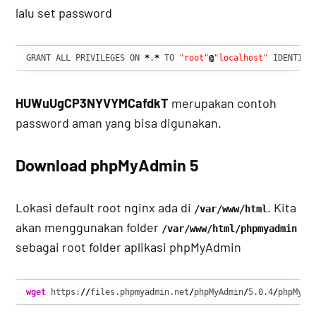
lalu set password
GRANT ALL PRIVILEGES ON 
*
.
*
 TO 
"root"
@
"localhost"
 IDENTIFI
HUWuUgCP3NYVYMCafdkT
merupakan contoh
password aman yang bisa digunakan.
Download phpMyAdmin 5
Lokasi default root nginx ada di
. Kita
/var/www/html
akan menggunakan folder
/var/www/html/phpmyadmin
sebagai root folder aplikasi phpMyAdmin
wget
 https:
//
files.phpmyadmin.net
/
phpMyAdmin
/
5.0.4
/
phpMyAd