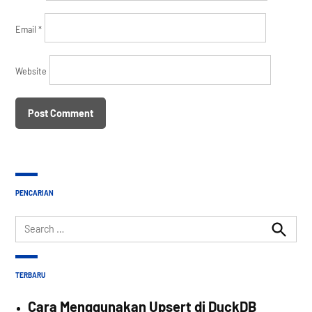
Email
*
Website
PENCARIAN
Search
for:
Search
TERBARU
Cara Menggunakan Upsert di DuckDB