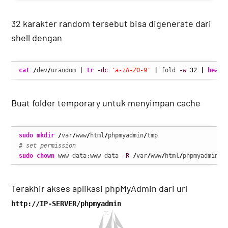
32 karakter random tersebut bisa digenerate dari
shell dengan
cat
/
dev
/
urandom 
|
tr
-dc
'a-zA-Z0-9'
|
 fold 
-w
32
|
head
Buat folder temporary untuk menyimpan cache
sudo
mkdir
/
var
/
www
/
html
/
phpmyadmin
/
# set permission
sudo
chown
 www-data:www-data 
-R
/
var
/
www
/
html
/
phpmyadmin
/
t
Terakhir akses aplikasi phpMyAdmin dari url
http://IP-SERVER/phpmyadmin