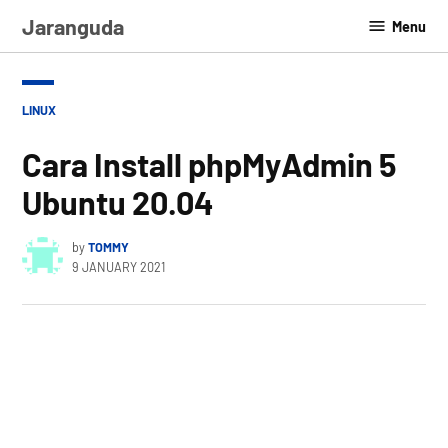
Skip
Jaranguda
Menu
to
content
POSTED
LINUX
IN
Cara Install phpMyAdmin 5
Ubuntu 20.04
by
TOMMY
9 JANUARY 2021