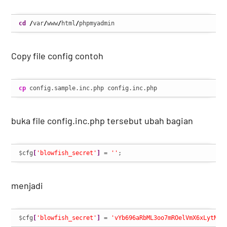
cd
/
var
/
www
/
html
/
phpmyadmin
Copy file config contoh
cp
 config.sample.inc.php config.inc.php
buka file config.inc.php tersebut ubah bagian
$
cfg
[
'blowfish_secret'
]
 = 
''
;
menjadi
$
cfg
[
'blowfish_secret'
]
 = 
'vYb696aRbML3oo7mROelVmX6xLytNQ6