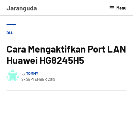
Skip
Jaranguda
Menu
to
content
POSTED
DLL
IN
Cara Mengaktifkan Port LAN
Huawei HG8245H5
by
TOMMY
27 SEPTEMBER 2019