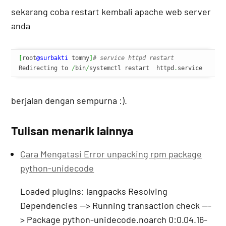
sekarang coba restart kembali apache web server
anda
[
root
@surbakti
 tommy
]
# service httpd restart
Redirecting to 
/
bin
/
systemctl restart  httpd
.
service
berjalan dengan sempurna :).
Tulisan menarik lainnya
Cara Mengatasi Error unpacking rpm package
python-unidecode
Loaded plugins: langpacks Resolving
Dependencies --> Running transaction check ---
> Package python-unidecode.noarch 0:0.04.16-