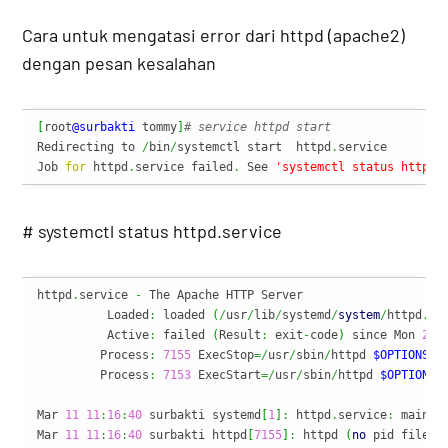
Cara untuk mengatasi error dari httpd (apache2)
dengan pesan kesalahan
[
root
@surbakti
 tommy
]
# service httpd start
Redirecting to 
/
bin
/
systemctl start  httpd
.
service

Job 
for
 httpd
.
service failed
.
 See 
'systemctl status httpd.
# systemctl status httpd.service
httpd
.
service 
-
 The Apache HTTP Server

	  Loaded
:
 loaded 
(
/
usr
/
lib
/
systemd
/
system
/
httpd
.
se
	  Active
:
 failed 
(
Result
:
 exit
-
code
)
 since Mon 
201
	 Process
:
7155
 ExecStop
=/
usr
/
sbin
/
httpd 
$OPTIONS
-
	 Process
:
7153
 ExecStart
=/
usr
/
sbin
/
httpd 
$OPTIONS
Mar 
11
11
:
16
:
40
 surbakti systemd
[
1
]
:
 httpd
.
service
:
 main p
Mar 
11
11
:
16
:
40
 surbakti httpd
[
7155
]
:
 httpd 
(
no
 pid file
)