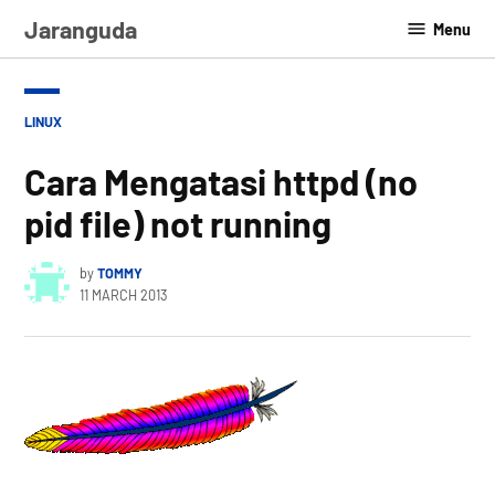
Skip
Jaranguda
Menu
to
content
POSTED
LINUX
IN
Cara Mengatasi httpd (no
pid file) not running
by
TOMMY
11 MARCH 2013