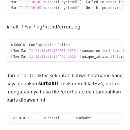
Mar 
11
11
:
16
:
40
 surbakti systemd
[
1
]
:
 Failed to start The A
Mar 
11
11
:
16
:
40
 surbakti systemd
[
1
]
:
 Unit httpd
.
service en
# tail -f /var/log/httpd/error_log
AH00016
:
[
Mon Mar 
11
11
:
18
:
50.759011
2013
]
[
suexec
:
notice
]
[
pid 
744
[
Mon Mar 
11
11
:
18
:
51.374462
2013
]
[
unique_id
:
alert
]
[
pid 
7
dari error terakhir kelihatan bahwa hostname yang
saya gunakan
surbakti
tidak memiliki IPv4, untuk
mengatasinya buka file /etc/hosts dan tambahkan
baris dibawah ini
127
.
0
.
0
.
1	surbakti	surbakti