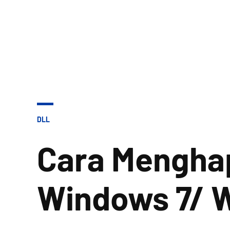
POSTED
DLL
IN
Cara Menghap
Windows 7/ 