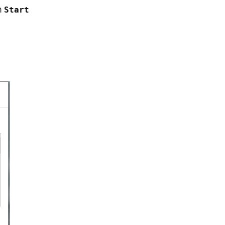
h
Start