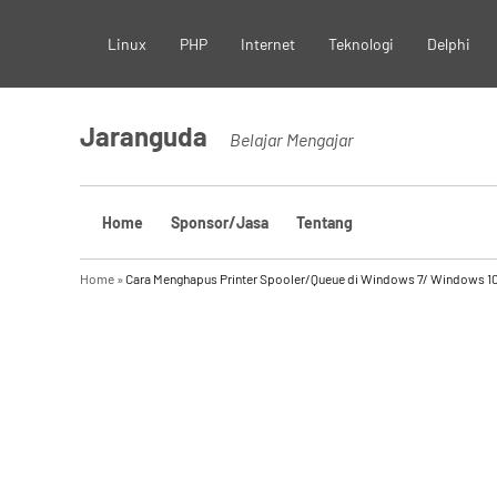
Skip
Linux
PHP
Internet
Teknologi
Delphi
to
content
Jaranguda
Belajar Mengajar
Home
Sponsor/Jasa
Tentang
Home
»
Cara Menghapus Printer Spooler/Queue di Windows 7/ Windows 1