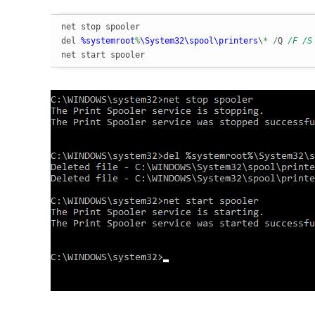
net stop spooler

del 
%systemroot
%
\System32
\spool
\printers
\
*
/
Q 
/F /S
net start spooler