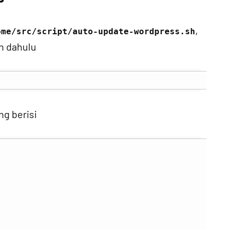
,
ome/src/script/auto-update-wordpress.sh
h dahulu
ng berisi
.