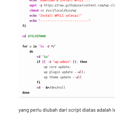
echo
"Download & Install WPCLI ... "
wget
-q
 https:
//
raw.githubusercontent.com
/
wp-cl
chmod
 +x 
/
usr
/
local
/
bin
/
wp

echo
"Install WPCLI selesai!"
echo
"---------------------------"
fi
cd
$FOLDERWWW
for
 a 
in
`
ls
-d
*/`
do
cd
"
$a
"
if
[
[
-d
"wp-admin"
]
]
; 
then
            wp core update;

            wp plugin update 
--all
;

            wp theme update 
--all
fi
cd
 - 
&>/
dev
/
done
yang perlu diubah dari script diatas adalah 