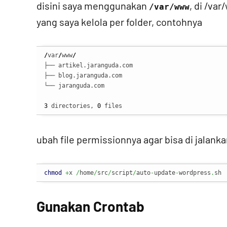
disini saya menggunakan
, di /va
/var/www
yang saya kelola per folder, contohnya
/
var
/
www
/
├── artikel.jaranguda.com

├── blog.jaranguda.com

└── jaranguda.com

3
 directories, 
0
 files
ubah file permissionnya agar bisa di jalank
chmod
+
x 
/
home
/
src
/
script
/
auto
-
update
-
wordpress
.
sh
Gunakan Crontab