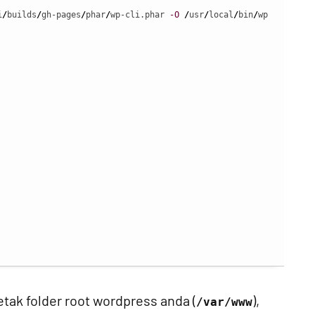
i
/
builds
/
gh-pages
/
phar
/
wp-cli.phar 
-O
/
usr
/
local
/
bin
/
wp

letak folder root wordpress anda (
),
/var/www