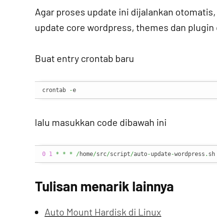
Agar proses update ini dijalankan otomatis,
update core wordpress, themes dan plugin d
Buat entry crontab baru
crontab 
-
e
lalu masukkan code dibawah ini
0
1
*
*
*
/
home
/
src
/
script
/
auto
-
update
-
wordpress
.
sh
Tulisan menarik lainnya
Auto Mount Hardisk di Linux