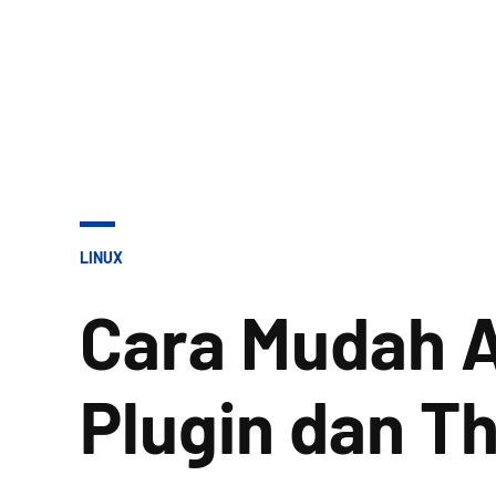
POSTED
LINUX
IN
Cara Mudah 
Plugin dan T