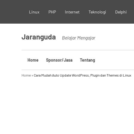
Skip
Linux
PHP
Internet
Teknologi
Delphi
to
content
Jaranguda
Belajar Mengajar
Home
Sponsor/Jasa
Tentang
Home
»
Cara Mudah Auto Update WordPress, Plugin dan Themes di Linux