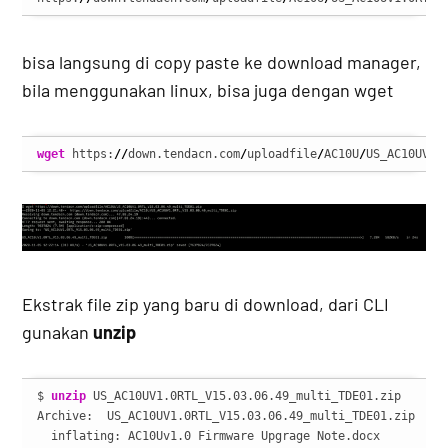
bisa langsung di copy paste ke download manager,
bila menggunakan linux, bisa juga dengan wget
wget
 https:
//
down.tendacn.com
/
uploadfile
/
AC10U
/
US_AC10UV1.
Ekstrak file zip yang baru di download, dari CLI
gunakan
unzip
$ 
unzip
 US_AC10UV1.0RTL_V15.03.06.49_multi_TDE01.zip 

Archive:  US_AC10UV1.0RTL_V15.03.06.49_multi_TDE01.zip

  inflating: AC10Uv1.0 Firmware Upgrage Note.docx  
