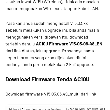
lakukan lewat WiFi (Wireless), tidak ada masalah
mau menggunakan Wireless ataupun kabel LAN.
Pastikan anda sudah menginstall V15.03.xx
sebelum melakukan upgrade ini, bila anda masih
menggunakan versi dibawah itu, download
terlebih dahulu
AC10U Firmware V15.03.06.48_EN
dari link diatas, lalu upgrade. Prosesnya sama
seperti proses yang akan dijelaskan disini,
bedanya anda perlu melakukan 2 kali upgrade.
Download Firmware Tenda AC10U
Download firmware V15.03.06.49_multi dari link
https:
//
down.tendacn.com
/
uploadfile
/
AC10U
/
US_AC10UV1.0RTL_