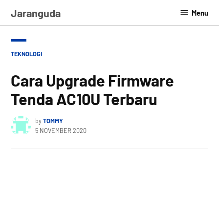
Skip
Jaranguda
Menu
to
content
POSTED
TEKNOLOGI
IN
Cara Upgrade Firmware
Tenda AC10U Terbaru
by
TOMMY
5 NOVEMBER 2020