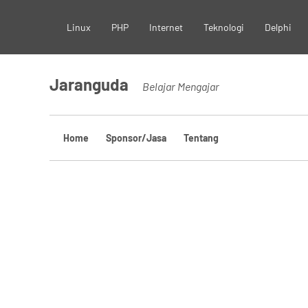
Skip
Linux
PHP
Internet
Teknologi
Delphi
to
content
Jaranguda
Belajar Mengajar
Home
Sponsor/Jasa
Tentang