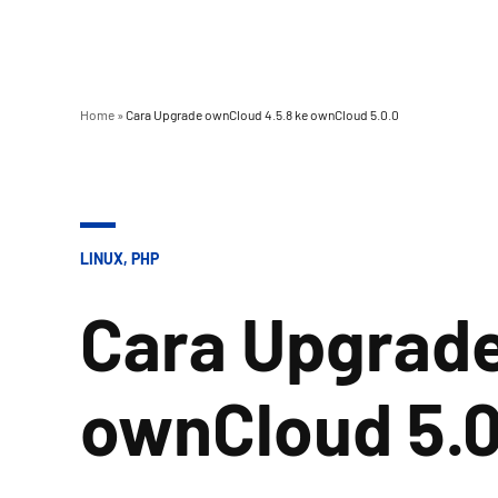
Home
»
Cara Upgrade ownCloud 4.5.8 ke ownCloud 5.0.0
POSTED
LINUX
,
PHP
IN
Cara Upgrade
ownCloud 5.0