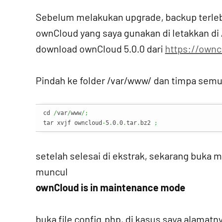
Sebelum melakukan upgrade, backup terlebi
ownCloud yang saya gunakan di letakkan 
download ownCloud 5.0.0 dari
https://ownc
Pindah ke folder /var/www/ dan timpa semu
cd 
/
var
/
www
/;
tar xvjf owncloud
-
5
.
0
.
0
.
tar
.
bz2 
;
setelah selesai di ekstrak, sekarang buka m
muncul
ownCloud is in maintenance mode
buka file config.php, di kasus saya alamat