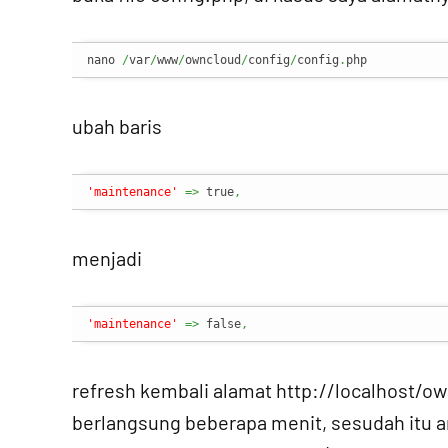
nano 
/
var
/
www
/
owncloud
/
config
/
config
.
php
ubah baris
'maintenance'
=>
 true
,
menjadi
'maintenance'
=>
 false
,
refresh kembali alamat http://localhost/
berlangsung beberapa menit, sesudah itu a