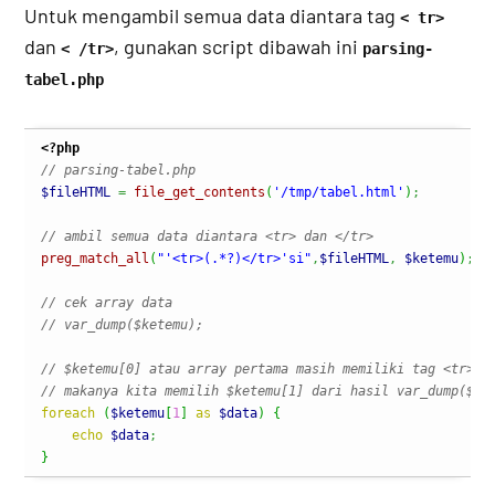
Untuk mengambil semua data diantara tag
< tr>
dan
, gunakan script dibawah ini
< /tr>
parsing-
tabel.php
<?php
// parsing-tabel.php
$fileHTML
=
file_get_contents
(
'/tmp/tabel.html'
)
;
// ambil semua data diantara <tr> dan </tr>
preg_match_all
(
"'<tr>(.*?)</tr>'si"
,
$fileHTML
,
$ketemu
)
;
// cek array data
// var_dump($ketemu);
// $ketemu[0] atau array pertama masih memiliki tag <tr> <
// makanya kita memilih $ketemu[1] dari hasil var_dump($ke
foreach
(
$ketemu
[
1
]
as
$data
)
{
echo
$data
;
}