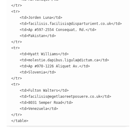
</tr>

<tr>

    <td>Jorden Luna</td>

    <td>facilisis.facilisis@disparturient.co.uk</td>

    <td>Ap #597-2554 Consequat, Rd.</td>

    <td>Pakistan</td>

</tr>

<tr>

    <td>Hyatt Williams</td>

    <td>molestie.dapibus.ligula@dictum.ca</td>

    <td>Ap #970-1226 Aliquet Av.</td>

    <td>Slovenia</td>

</tr>

<tr>

    <td>Fulton Walters</td>

    <td>facilisis@egetlaoreetposuere.co.uk</td>

    <td>8031 Semper Road</td>

    <td>Venezuela</td>

</tr>

</table>