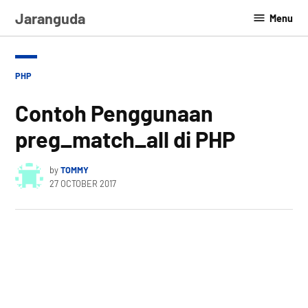
Skip
Jaranguda
Menu
to
content
POSTED
PHP
IN
Contoh Penggunaan
preg_match_all di PHP
by
TOMMY
27 OCTOBER 2017