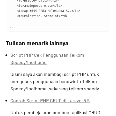
    <td>Bradley Dalton</td>

    <td>amet@posuere.com</td>

    <td>Ap #544-8283 Malesuada Av.</td>

    <td>Palestine, State of</td>

...

...
Tulisan menarik lainnya
Script PHP Cek Penggunaan Telkom
Speedy/Indihome
Disini saya akan membagi script PHP untuk
mengecek penggunaan bandwidth Telkom
Speedy/Indihome (sekarang telkom speedy…
Contoh Script PHP CRUD di Laravel 5.5
Untuk pembejalaran pembuat aplikasi CRUD