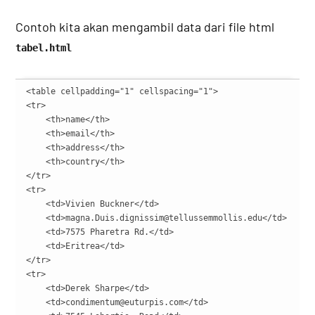
Contoh kita akan mengambil data dari file html
tabel.html
<table cellpadding="1" cellspacing="1">

<tr>

    <th>name</th>

    <th>email</th>

    <th>address</th>

    <th>country</th>

</tr>

<tr>

    <td>Vivien Buckner</td>

    <td>magna.Duis.dignissim@tellussemmollis.edu</td>

    <td>7575 Pharetra Rd.</td>

    <td>Eritrea</td>

</tr>

<tr>

    <td>Derek Sharpe</td>

    <td>condimentum@euturpis.com</td>
