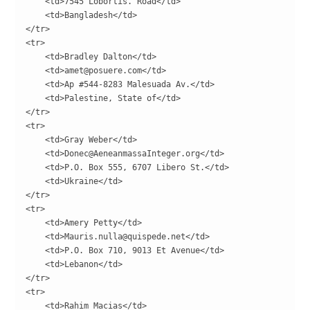
    <td>7545 Lobortis. Road</td>

    <td>Bangladesh</td>

</tr>

<tr>

    <td>Bradley Dalton</td>

    <td>amet@posuere.com</td>

    <td>Ap #544-8283 Malesuada Av.</td>

    <td>Palestine, State of</td>

</tr>

<tr>

    <td>Gray Weber</td>

    <td>Donec@AeneanmassaInteger.org</td>

    <td>P.O. Box 555, 6707 Libero St.</td>

    <td>Ukraine</td>

</tr>

<tr>

    <td>Amery Petty</td>

    <td>Mauris.nulla@quispede.net</td>

    <td>P.O. Box 710, 9013 Et Avenue</td>

    <td>Lebanon</td>

</tr>

<tr>

    <td>Rahim Macias</td>
