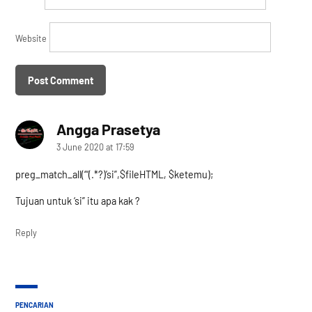
Website
Angga Prasetya
says:
3 June 2020 at 17:59
preg_match_all(“‘(.*?)’si”,$fileHTML, $ketemu);
Tujuan untuk ‘si” itu apa kak ?
Reply
PENCARIAN