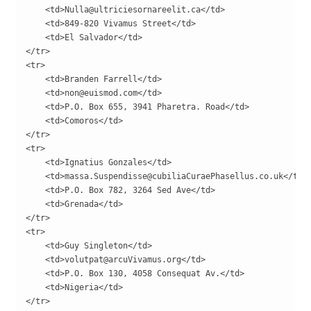
    <td>Nulla@ultriciesornareelit.ca</td>

    <td>849-820 Vivamus Street</td>

    <td>El Salvador</td>

</tr>

<tr>

    <td>Branden Farrell</td>

    <td>non@euismod.com</td>

    <td>P.O. Box 655, 3941 Pharetra. Road</td>

    <td>Comoros</td>

</tr>

<tr>

    <td>Ignatius Gonzales</td>

    <td>massa.Suspendisse@cubiliaCuraePhasellus.co.uk</td>

    <td>P.O. Box 782, 3264 Sed Ave</td>

    <td>Grenada</td>

</tr>

<tr>

    <td>Guy Singleton</td>

    <td>volutpat@arcuVivamus.org</td>

    <td>P.O. Box 130, 4058 Consequat Av.</td>

    <td>Nigeria</td>

</tr>
