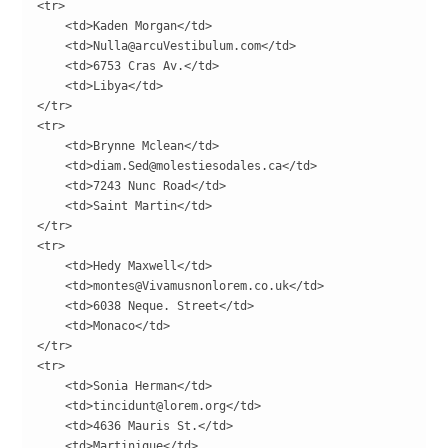
<tr>

    <td>Kaden Morgan</td>

    <td>Nulla@arcuVestibulum.com</td>

    <td>6753 Cras Av.</td>

    <td>Libya</td>

</tr>

<tr>

    <td>Brynne Mclean</td>

    <td>diam.Sed@molestiesodales.ca</td>

    <td>7243 Nunc Road</td>

    <td>Saint Martin</td>

</tr>

<tr>

    <td>Hedy Maxwell</td>

    <td>montes@Vivamusnonlorem.co.uk</td>

    <td>6038 Neque. Street</td>

    <td>Monaco</td>

</tr>

<tr>

    <td>Sonia Herman</td>

    <td>tincidunt@lorem.org</td>

    <td>4636 Mauris St.</td>

    <td>Martinique</td>
