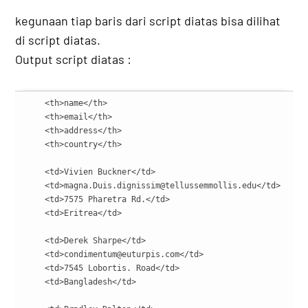
kegunaan tiap baris dari script diatas bisa dilihat
di script diatas.
Output script diatas :
    <th>name</th>

    <th>email</th>

    <th>address</th>

    <th>country</th>

    <td>Vivien Buckner</td>

    <td>magna.Duis.dignissim@tellussemmollis.edu</td>

    <td>7575 Pharetra Rd.</td>

    <td>Eritrea</td>

    <td>Derek Sharpe</td>

    <td>condimentum@euturpis.com</td>

    <td>7545 Lobortis. Road</td>

    <td>Bangladesh</td>
