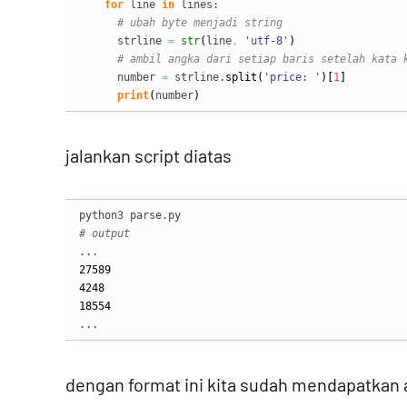
for
 line 
in
 lines:

# ubah byte menjadi string
      strline 
=
str
(
line
,
'utf-8'
)
# ambil angka dari setiap baris setelah kata 
      number 
=
 strline.
split
(
'price: '
)
[
1
]
print
(
number
)
jalankan script diatas
# output
27589
4248
18554
...
dengan format ini kita sudah mendapatkan a