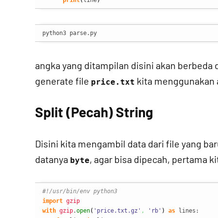
print
(
line
)
python3 parse.py
angka yang ditampilan disini akan berbeda 
generate file
kita menggunakan 
price.txt
Split (Pecah) String
Disini kita mengambil data dari file yang bar
datanya
, agar bisa dipecah, pertama k
byte
#!/usr/bin/env python3
import
gzip
with
gzip
.
open
(
'price.txt.gz'
,
'rb'
)
as
 lines:
