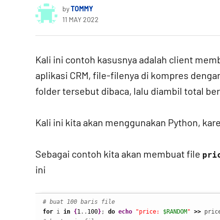
by
TOMMY
11 MAY 2022
Kali ini contoh kasusnya adalah client membe
aplikasi CRM, file-filenya di kompres dengan
folder tersebut dibaca, lalu diambil total 
Kali ini kita akan menggunakan Python, ka
Sebagai contoh kita akan membuat file
pri
ini
# buat 100 baris file
for
 i 
in
{
1
..
100
}
; 
do
echo
"price: 
$RANDOM
"
>>
 pric