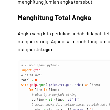
menghitung jumlah angka tersebut.
Menghitung Total Angka
Angka yang kita perlukan sudah didapat, t
menjadi string. Agar bisa menghitung jumlah
menjadi
integer
#!/usr/bin/env python3
import
gzip
# nilai awal
total 
=
0
with
gzip
.
open
(
'price.txt.gz'
,
'rb'
)
as
 lines:

for
 line 
in
 lines:

# ubah byte menjadi string
      strline 
=
str
(
line
,
'utf-8'
)
# ambil angka dari setiap baris setelah kata 
      number 
=
 strline.
split
(
'price: '
)
[
1
]