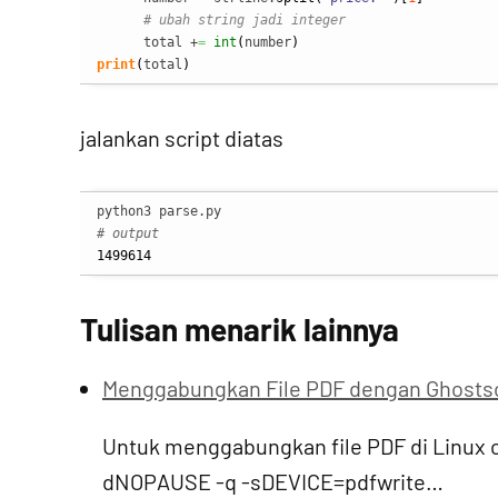
# ubah string jadi integer
      total +
=
int
(
number
)
print
(
total
)
jalankan script diatas
# output
1499614
Tulisan menarik lainnya
Menggabungkan File PDF dengan Ghostsc
Untuk menggabungkan file PDF di Linux 
dNOPAUSE -q -sDEVICE=pdfwrite…