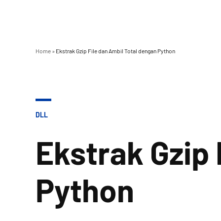
Home
»
Ekstrak Gzip File dan Ambil Total dengan Python
POSTED
DLL
IN
Ekstrak Gzip 
Python