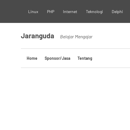
Skip
Linux
PHP
Internet
Teknologi
Delphi
to
content
Jaranguda
Belajar Mengajar
Home
Sponsor/Jasa
Tentang