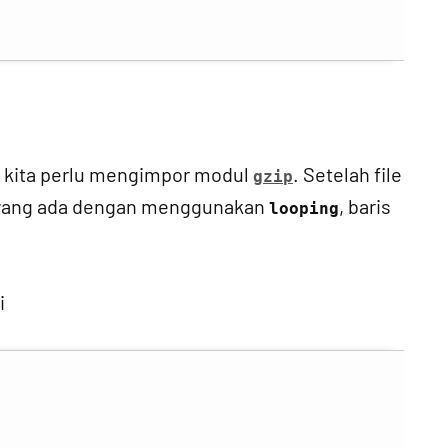
 kita perlu mengimpor modul
. Setelah file
gzip
is yang ada dengan menggunakan
, baris
looping
i