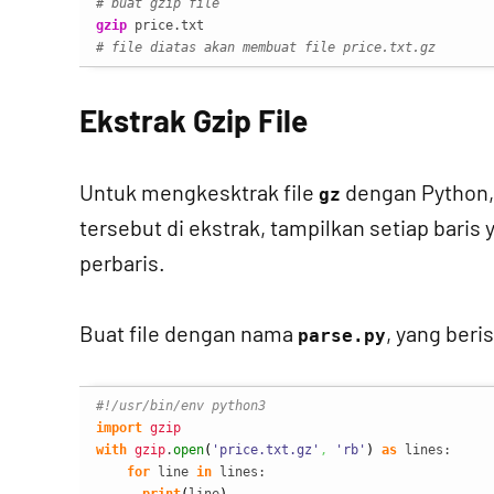
# buat gzip file
gzip
# file diatas akan membuat file price.txt.gz
Ekstrak Gzip File
Untuk mengkesktrak file
dengan Python,
gz
tersebut di ekstrak, tampilkan setiap bar
perbaris.
Buat file dengan nama
, yang beris
parse.py
#!/usr/bin/env python3
import
gzip
with
gzip
.
open
(
'price.txt.gz'
,
'rb'
)
as
 lines:

for
 line 
in
 lines:
