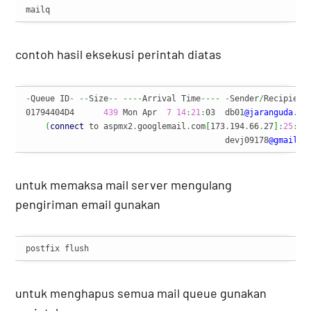
mailq
contoh hasil eksekusi perintah diatas
-
Queue ID
-
--
Size
--
----
Arrival Time
----
-
Sender
/
Recipient
01794404D4      
439
 Mon Apr  
7
14
:
21
:
03  db01
@jaranguda
.
com
(
connect
 to aspmx2
.
googlemail
.
com
[
173
.
194
.
66
.
27
]
:
25
:
 C
                                         devj09178
@gmail
.
c
untuk memaksa mail server mengulang
pengiriman email gunakan
postfix flush
untuk menghapus semua mail queue gunakan