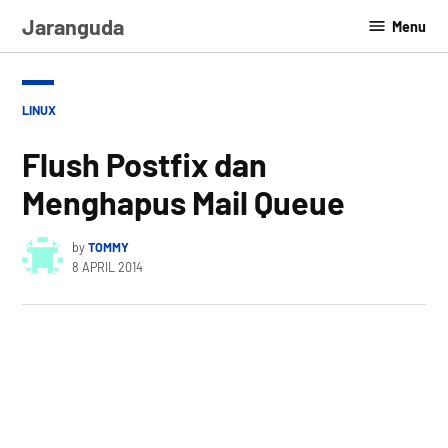
Skip
Jaranguda
Menu
to
content
POSTED
LINUX
IN
Flush Postfix dan
Menghapus Mail Queue
by
TOMMY
8 APRIL 2014