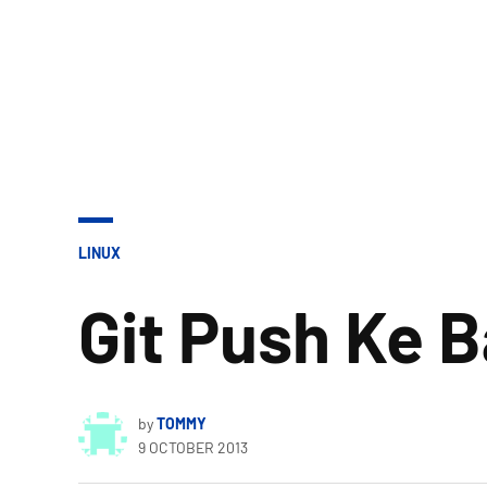
POSTED
LINUX
IN
Git Push Ke 
by
TOMMY
9 OCTOBER 2013