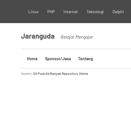
Skip
Linux
PHP
Internet
Teknologi
Delphi
to
content
Jaranguda
Belajar Mengajar
Home
Sponsor/Jasa
Tentang
Home
»
Git Push Ke Banyak Repository Online