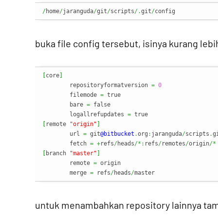
/
home
/
jaranguda
/
git
/
scripts
/.
git
/
config
buka file config tersebut, isinya kurang lebi
[
core
]
      	repositoryformatversion 
=
0
        filemode 
=
 true

        bare 
=
 false

        logallrefupdates 
=
[
remote 
"origin"
]
        url 
=
 git
@bitbucket
.
org
:
jaranguda
/
scripts
.
gi
        fetch 
=
+
refs
/
heads
/*:
refs
/
remotes
/
origin
/*
[
branch 
"master"
]
        remote 
=
 origin

        merge 
=
 refs
/
heads
/
master
untuk menambahkan repository lainnya tamb