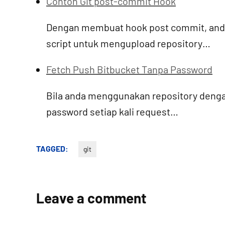
Contoh Git post-commit Hook
Dengan membuat hook post commit, anda
script untuk mengupload repository…
Fetch Push Bitbucket Tanpa Password
Bila anda menggunakan repository denga
password setiap kali request…
TAGGED:
git
Leave a comment