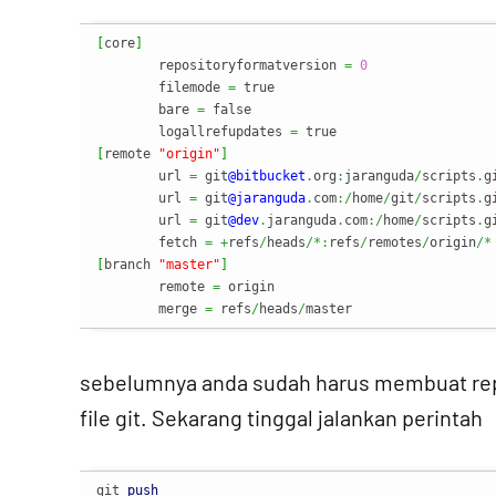
[
core
]
      	repositoryformatversion 
=
0
        filemode 
=
 true

        bare 
=
 false

        logallrefupdates 
=
[
remote 
"origin"
]
        url 
=
 git
@bitbucket
.
org
:
jaranguda
/
scripts
.
gi
        url 
=
 git
@jaranguda
.
com
:/
home
/
git
/
scripts
.
gi
        url 
=
 git
@dev
.
jaranguda
.
com
:/
home
/
scripts
.
gi
        fetch 
=
+
refs
/
heads
/*:
refs
/
remotes
/
origin
/*
[
branch 
"master"
]
        remote 
=
 origin

        merge 
=
 refs
/
heads
/
master
sebelumnya anda sudah harus membuat repo
file git. Sekarang tinggal jalankan perintah
git 
push