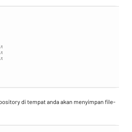
t

t

t

sitory di tempat anda akan menyimpan file-