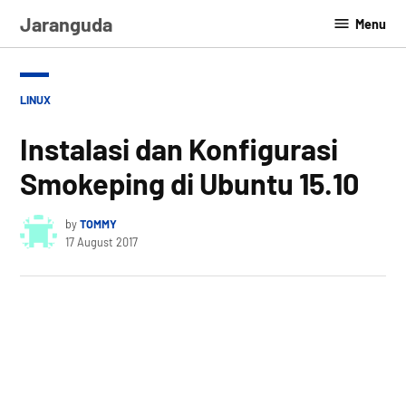
Skip
Jaranguda
Menu
to
content
POSTED
LINUX
IN
Instalasi dan Konfigurasi
Smokeping di Ubuntu 15.10
by
TOMMY
17 August 2017