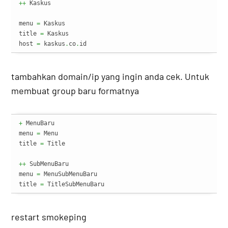
++
 Kaskus

menu 
=
 Kaskus

title 
=
 Kaskus

host 
=
 kaskus
.
co
.
id
tambahkan domain/ip yang ingin anda cek. Untuk
membuat group baru formatnya
+
 MenuBaru

menu 
=
 Menu

title 
=
 Title

++
 SubMenuBaru

menu 
=
 MenuSubMenuBaru

title 
=
 TitleSubMenuBaru
restart smokeping