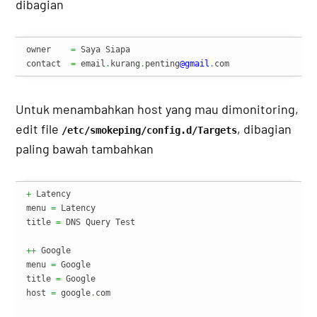
dibagian
owner    
=
 Saya Siapa

contact  
=
 email
.
kurang
.
penting
@gmail
.
com
Untuk menambahkan host yang mau dimonitoring,
edit file
, dibagian
/etc/smokeping/config.d/Targets
paling bawah tambahkan
+
 Latency

menu 
=
 Latency

title 
=
 DNS Query Test

++
 Google

menu 
=
 Google

title 
=
 Google

host 
=
 google
.
com
