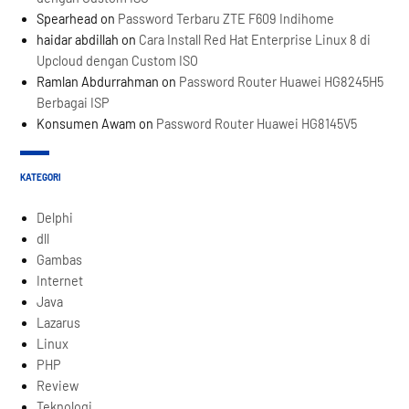
Spearhead
on
Password Terbaru ZTE F609 Indihome
haidar abdillah
on
Cara Install Red Hat Enterprise Linux 8 di
Upcloud dengan Custom ISO
Ramlan Abdurrahman
on
Password Router Huawei HG8245H5
Berbagai ISP
Konsumen Awam
on
Password Router Huawei HG8145V5
KATEGORI
Delphi
dll
Gambas
Internet
Java
Lazarus
Linux
PHP
Review
Teknologi