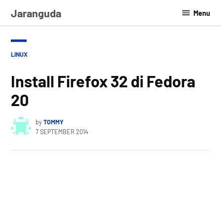
Skip
Jaranguda
Menu
to
content
POSTED
LINUX
IN
Install Firefox 32 di Fedora
20
by
TOMMY
7 SEPTEMBER 2014