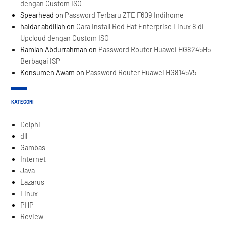
dengan Custom ISO
Spearhead
on
Password Terbaru ZTE F609 Indihome
haidar abdillah
on
Cara Install Red Hat Enterprise Linux 8 di
Upcloud dengan Custom ISO
Ramlan Abdurrahman
on
Password Router Huawei HG8245H5
Berbagai ISP
Konsumen Awam
on
Password Router Huawei HG8145V5
KATEGORI
Delphi
dll
Gambas
Internet
Java
Lazarus
Linux
PHP
Review