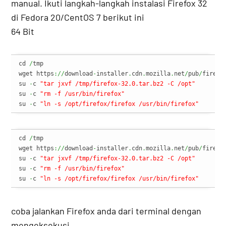
manual. Ikuti langkah-langkah instalasi Firefox 32
di Fedora 20/CentOS 7 berikut ini
64 Bit
cd 
/
tmp

wget https
://
download
-
installer
.
cdn
.
mozilla
.
net
/
pub
/
firefo
su 
-
c 
"tar jxvf /tmp/firefox-32.0.tar.bz2 -C /opt"
su 
-
c 
"rm -f /usr/bin/firefox"
su 
-
c 
"ln -s /opt/firefox/firefox /usr/bin/firefox"
cd 
/
tmp

wget https
://
download
-
installer
.
cdn
.
mozilla
.
net
/
pub
/
firefo
su 
-
c 
"tar jxvf /tmp/firefox-32.0.tar.bz2 -C /opt"
su 
-
c 
"rm -f /usr/bin/firefox"
su 
-
c 
"ln -s /opt/firefox/firefox /usr/bin/firefox"
coba jalankan Firefox anda dari terminal dengan
mengeksekusi