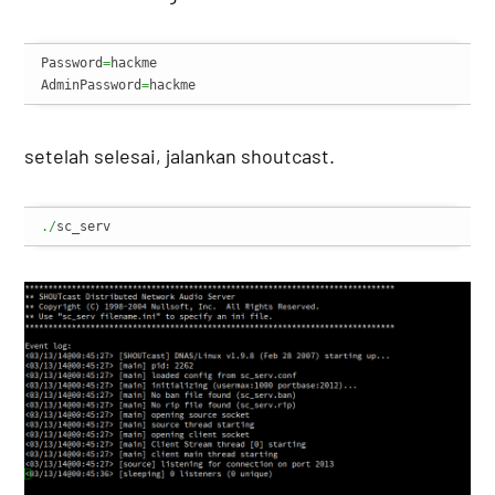
Password
=
hackme

AdminPassword
=
hackme
setelah selesai, jalankan shoutcast.
./
sc_serv