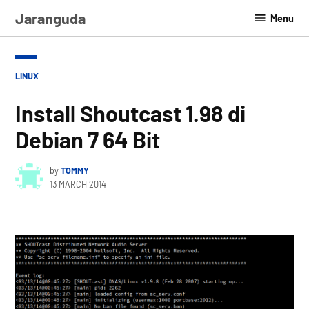
Skip
Jaranguda
Menu
to
content
POSTED
LINUX
IN
Install Shoutcast 1.98 di
Debian 7 64 Bit
by
TOMMY
13 MARCH 2014