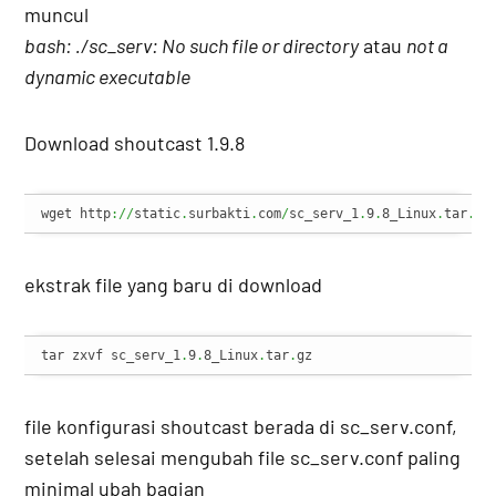
muncul
bash: ./sc_serv: No such file or directory
atau
not a
dynamic executable
Download shoutcast 1.9.8
wget http
://
static
.
surbakti
.
com
/
sc_serv_1
.
9
.
8_Linux
.
tar
.
gz
ekstrak file yang baru di download
tar zxvf sc_serv_1
.
9
.
8_Linux
.
tar
.
gz
file konfigurasi shoutcast berada di sc_serv.conf,
setelah selesai mengubah file sc_serv.conf paling
minimal ubah bagian