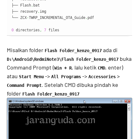
├── Flash
.
bat

├── recovery
.
img

└── ZCX
-
TWRP_INCREMENTAL_OTA_Guide
.
pdf

0
 directories
,
7
 files
Misalkan folder
ada di
Flash Folder_kenzo_0917
buka
D:\Android\RedmiNote3\Flash Folder_kenzo_0917
Command Prompt (
, lalu ketik
, enter)
Win + R
CMD
atau
->
->
>
Start Menu
All Programs
Accessories
. Setelah CMD dibuka pindah ke
Command Prompt
folder
Flash Folder_kenzo_0917