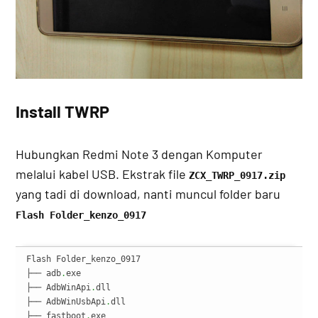
Install TWRP
Hubungkan Redmi Note 3 dengan Komputer
melalui kabel USB. Ekstrak file
ZCX_TWRP_0917.zip
yang tadi di download, nanti muncul folder baru
Flash Folder_kenzo_0917
Flash Folder_kenzo_0917

├── adb
.
exe

├── AdbWinApi
.
dll

├── AdbWinUsbApi
.
dll

├── fastboot
.
exe
