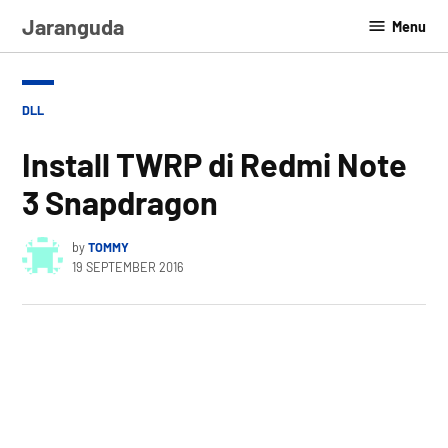
Skip
Jaranguda
Menu
to
content
POSTED
DLL
IN
Install TWRP di Redmi Note
3 Snapdragon
by
TOMMY
19 SEPTEMBER 2016