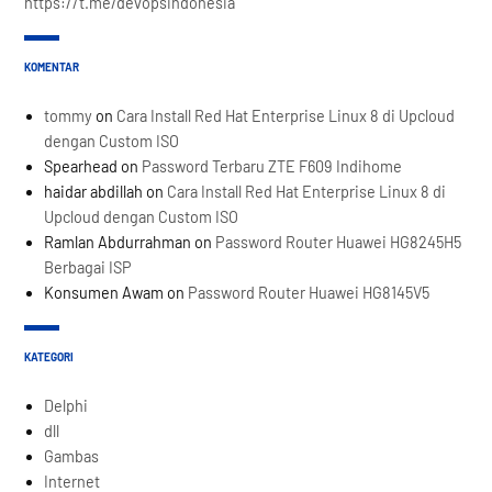
https://t.me/devopsindonesia
KOMENTAR
tommy
on
Cara Install Red Hat Enterprise Linux 8 di Upcloud
dengan Custom ISO
Spearhead
on
Password Terbaru ZTE F609 Indihome
haidar abdillah
on
Cara Install Red Hat Enterprise Linux 8 di
Upcloud dengan Custom ISO
Ramlan Abdurrahman
on
Password Router Huawei HG8245H5
Berbagai ISP
Konsumen Awam
on
Password Router Huawei HG8145V5
KATEGORI
Delphi
dll
Gambas
Internet