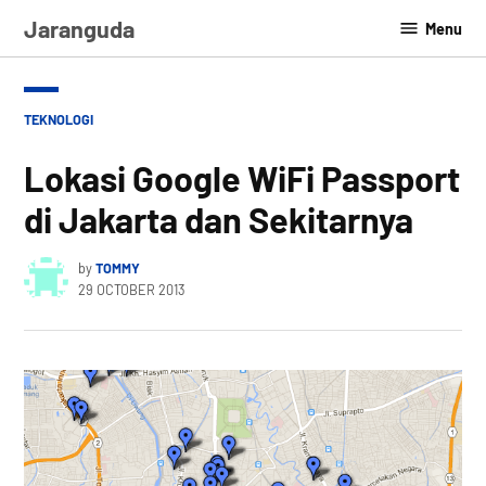
Skip
Jaranguda
Menu
to
content
POSTED
TEKNOLOGI
IN
Lokasi Google WiFi Passport
di Jakarta dan Sekitarnya
by
TOMMY
29 OCTOBER 2013