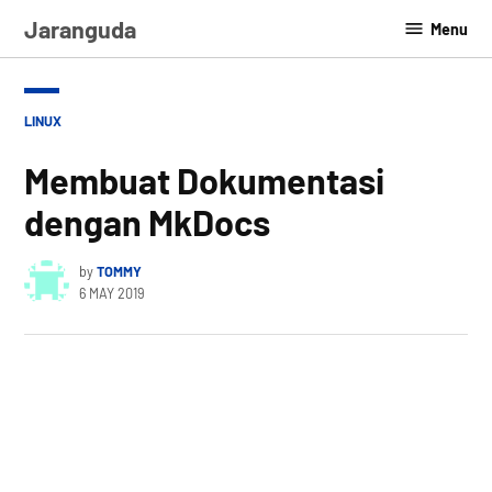
Skip
Jaranguda
Menu
to
content
POSTED
LINUX
IN
Membuat Dokumentasi
dengan MkDocs
by
TOMMY
6 MAY 2019