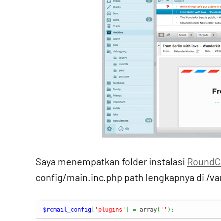
Saya menempatkan folder instalasi
RoundC
config/main.inc.php path lengkapnya di /va
$rcmail_config
[
'plugins'
]
=
 array
(
''
)
;