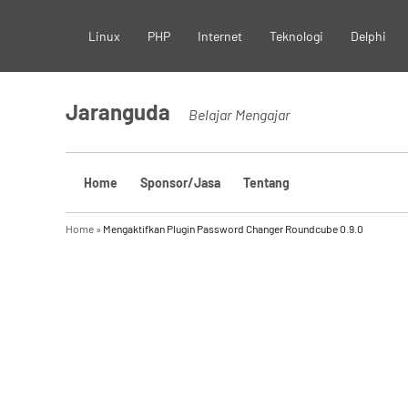
Skip
Linux
PHP
Internet
Teknologi
Delphi
to
content
Jaranguda
Belajar Mengajar
Home
Sponsor/Jasa
Tentang
Home
»
Mengaktifkan Plugin Password Changer Roundcube 0.9.0