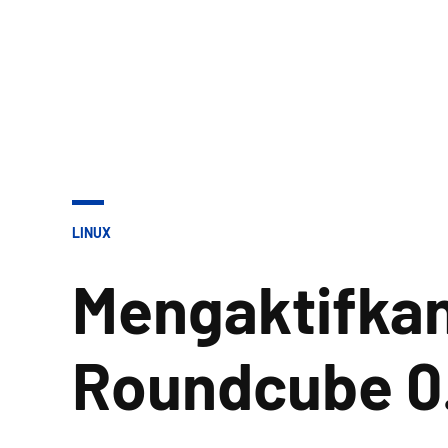
POSTED
LINUX
IN
Mengaktifkan
Roundcube 0