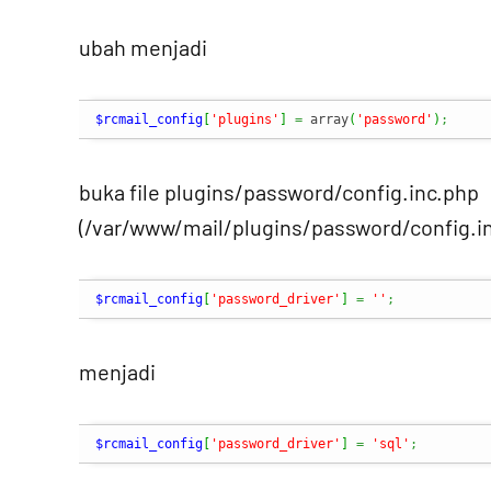
ubah menjadi
$rcmail_config
[
'plugins'
]
=
 array
(
'password'
)
;
buka file plugins/password/config.inc.php
(/var/www/mail/plugins/password/config.in
$rcmail_config
[
'password_driver'
]
=
''
;
menjadi
$rcmail_config
[
'password_driver'
]
=
'sql'
;