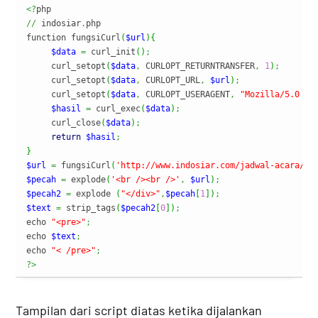
<?
//
 indosiar
.
php

function fungsiCurl
(
$url
)
{
$data
=
 curl_init
(
)
;
     curl_setopt
(
$data
,
 CURLOPT_RETURNTRANSFER
,
1
)
;
     curl_setopt
(
$data
,
 CURLOPT_URL
,
$url
)
;
     curl_setopt
(
$data
,
 CURLOPT_USERAGENT
,
"Mozilla/5.0 (W
$hasil
=
 curl_exec
(
$data
)
;
     curl_close
(
$data
)
;
return
$hasil
;
}
$url
=
 fungsiCurl
(
'http://www.indosiar.com/jadwal-acara/'
)
$pecah
=
 explode
(
'<br /><br />'
,
$url
)
;
$pecah2
=
 explode 
(
"</div>"
,
$pecah
[
1
]
)
;
$text
=
 strip_tags
(
$pecah2
[
0
]
)
;
echo 
"<pre>"
;
echo 
$text
;
echo 
"< /pre>"
;
?>
Tampilan dari script diatas ketika dijalankan