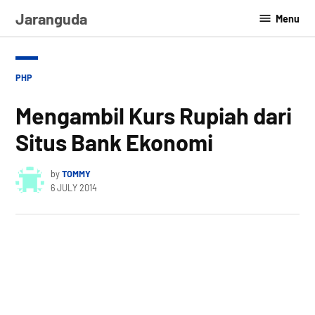
Skip
Jaranguda
Menu
to
content
POSTED
PHP
IN
Mengambil Kurs Rupiah dari
Situs Bank Ekonomi
by
TOMMY
6 JULY 2014