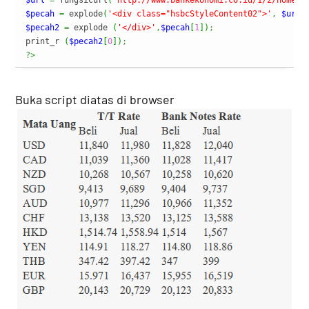
$url
=
 fungsiCurl
(
'http://www.bankekonomi.co.id/1/2/home/k
$pecah
=
 explode
(
'<div class="hsbcStyleContent02">'
,
$url
)
$pecah2
=
 explode 
(
'</div>'
,
$pecah
[
1
]
)
;
print_r 
(
$pecah2
[
0
]
)
;
?>
Buka script diatas di browser