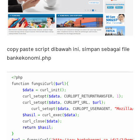
copy paste script dibawah ini, simpan sebagai file
bankekonomi.php
<?
php

function fungsiCurl
(
$url
)
{
$data
=
 curl_init
(
)
;
     curl_setopt
(
$data
,
 CURLOPT_RETURNTRANSFER
,
1
)
;
     curl_setopt
(
$data
,
 CURLOPT_URL
,
$url
)
;
         curl_setopt
(
$data
,
 CURLOPT_USERAGENT
,
"Mozilla/5.
$hasil
=
 curl_exec
(
$data
)
;
     curl_close
(
$data
)
;
return
$hasil
;
}