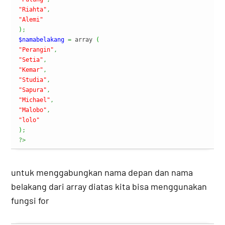
"Riahta"
,
"Alemi"
)
;
$namabelakang
=
 array 
(
"Perangin"
,
"Setia"
,
"Kemar"
,
"Studia"
,
"Sapura"
,
"Michael"
,
"Malobo"
,
"lolo"
)
;
?>
untuk menggabungkan nama depan dan nama
belakang dari array diatas kita bisa menggunakan
fungsi for