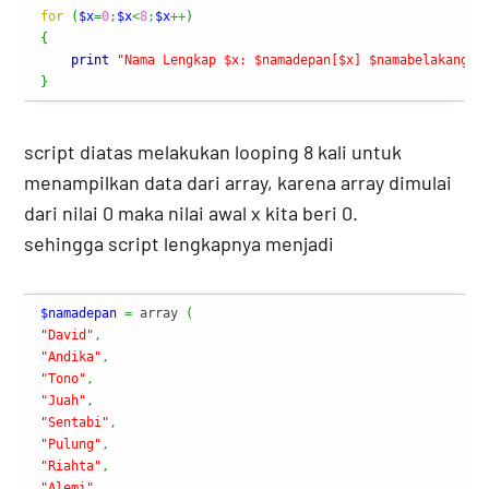
for
(
$x
=
0
;
$x
<
8
;
$x
++
)
{
print
"Nama Lengkap $x: $namadepan[$x] $namabelakang[$
}
script diatas melakukan looping 8 kali untuk
menampilkan data dari array, karena array dimulai
dari nilai 0 maka nilai awal x kita beri 0.
sehingga script lengkapnya menjadi
$namadepan
=
 array 
(
"David"
,
"Andika"
,
"Tono"
,
"Juah"
,
"Sentabi"
,
"Pulung"
,
"Riahta"
,
"Alemi"