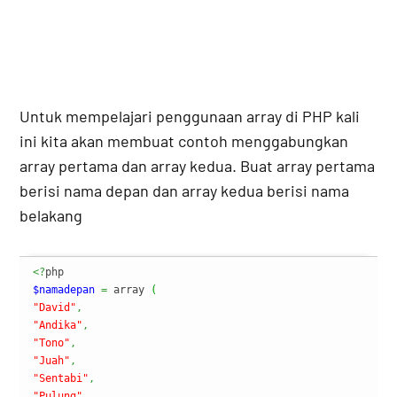
Untuk mempelajari penggunaan array di PHP kali
ini kita akan membuat contoh menggabungkan
array pertama dan array kedua. Buat array pertama
berisi nama depan dan array kedua berisi nama
belakang
<?
$namadepan
=
 array 
(
"David"
,
"Andika"
,
"Tono"
,
"Juah"
,
"Sentabi"
,
"Pulung"
,