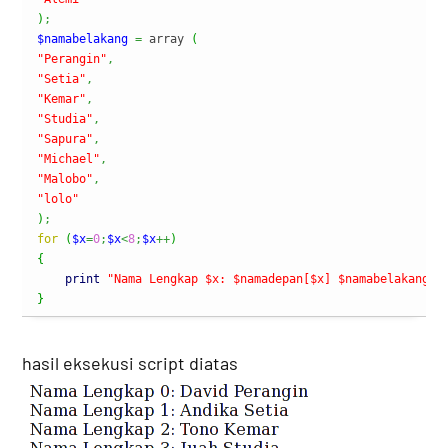
)
;
$namabelakang
=
 array 
(
"Perangin"
,
"Setia"
,
"Kemar"
,
"Studia"
,
"Sapura"
,
"Michael"
,
"Malobo"
,
"lolo"
)
;
for
(
$x
=
0
;
$x
<
8
;
$x
++
)
{
print
"Nama Lengkap $x: $namadepan[$x] $namabelakang[$
}
hasil eksekusi script diatas