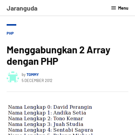
Skip
Jaranguda
Menu
to
content
POSTED
PHP
IN
Menggabungkan 2 Array
dengan PHP
by
TOMMY
5 DECEMBER 2012