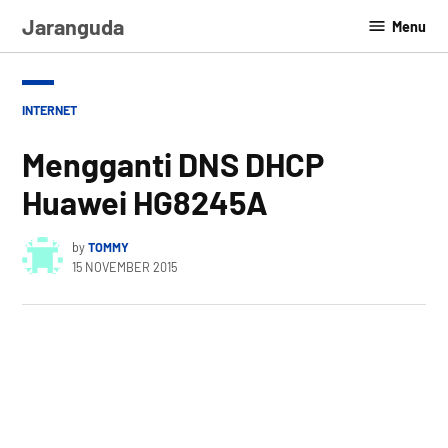
Skip
Jaranguda
Menu
to
content
POSTED
INTERNET
IN
Mengganti DNS DHCP
Huawei HG8245A
by
TOMMY
15 NOVEMBER 2015