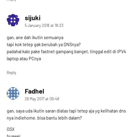
sijuki
says:
5 January 2018 at 18:23
gan, ane dah ikutin semuanya
tapi kok tetep gak berubah ya DNSnya?
padahal kalo pake fastnet gampang banget, tinggal edit di IPV4
laptop atau PCnya
Reply
Fadhel
says:
26 May 2017 at 09:48
gan, saya uda ikutin saran diatas tapi tetep aja yg kelihatan dns
nya indiehome. bisa bantu lebih dalam?
OSX
huawei