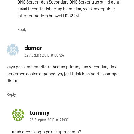
DNS Server: dan Secondary DNS Server trus stlh d ganti
pakai ipconfig dsb tetap blom bisa, sy pk myrepublic
interner modem huawei HG8245H
Reply
damar
says:
22 August 2016 at 08:24
saya pakai mncmedia ko bagian primary dan secondary dns
servernya gabisa di pencet ya, jadi tidak bisa ngetik apa-apa
disitu
Reply
tommy
says:
23 August 2016 at 21:06
udah dicoba login pake super admin?