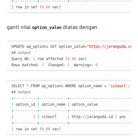
+-----------+-------------+-------------------------------
1
 row in set 
(
0.00
 sec
)
ganti nilai
diatas dengan
option_value
UPDATE wp_options SET option_value
=
"https://jaranguda.com"
## output
Query OK
,
1
 row affected 
(
0.00
 sec
)
Rows matched
:
1
  Changed
:
1
  Warnings
:
0
SELECT 
*
 FROM wp_options WHERE option_name 
=
'siteurl'
;
## output
+-----------+-------------+-------------------------------
|
 option_id 
|
 option_name 
|
 option_value                  
+-----------+-------------+-------------------------------
|
1
|
 siteurl     
|
 http
://
jaranguda
.
id 
|
 yes     
+-----------+-------------+-------------------------------
1
 row in set 
(
0.00
 sec
)