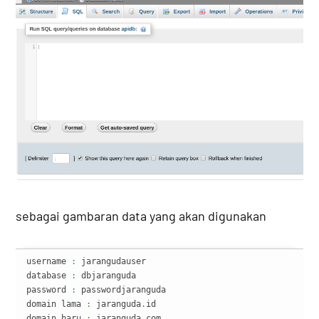
sebagai gambaran data yang akan digunakan
username 
:
 jarangudauser

database 
:
 dbjaranguda

password 
:
 passwordjaranguda

domain lama 
:
 jaranguda
.
id

domain baru 
:
 jaranguda
.
com
