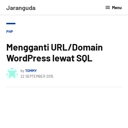
Skip
Jaranguda
Menu
to
content
POSTED
PHP
IN
Mengganti URL/Domain
WordPress lewat SQL
by
TOMMY
22 SEPTEMBER 2015