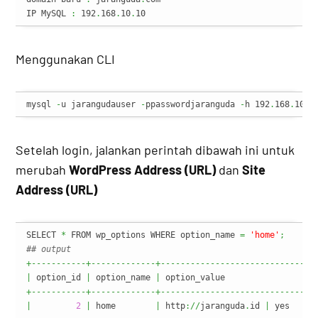
IP MySQL 
:
 192
.
168
.
10
.
10
Menggunakan CLI
mysql 
-
u jarangudauser 
-
ppasswordjaranguda 
-
h 192
.
168
.
10
.
1
Setelah login, jalankan perintah dibawah ini untuk
merubah
WordPress Address (URL)
dan
Site
Address (URL)
SELECT 
*
 FROM wp_options WHERE option_name 
=
'home'
;
## output
+-----------+-------------+-------------------------------
|
 option_id 
|
 option_name 
|
 option_value                  
+-----------+-------------+-------------------------------
|
2
|
 home        
|
 http
://
jaranguda
.
id 
|
 yes     