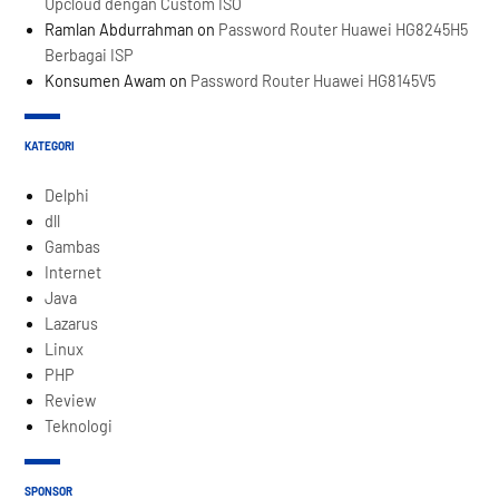
Upcloud dengan Custom ISO
Ramlan Abdurrahman
on
Password Router Huawei HG8245H5
Berbagai ISP
Konsumen Awam
on
Password Router Huawei HG8145V5
KATEGORI
Delphi
dll
Gambas
Internet
Java
Lazarus
Linux
PHP
Review
Teknologi
SPONSOR