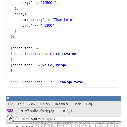
"harga"
=>
"10500 "
,
)
,
array
(
"nama_barang"
=>
"Ikan Lele"
,
"harga"
=>
" 6300"
,
)
)
;
$harga_total
=
0
;
foreach
(
$pesanan
as
$item
=>
$value
)
{
$harga_total
+=
$value
[
'harga'
]
;
}
echo
"Harga Total : "
.
$harga_total
;