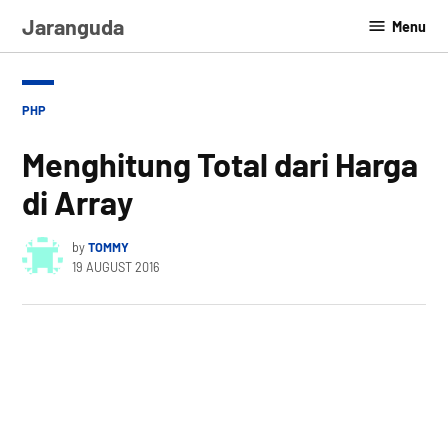
Skip
Jaranguda
Menu
to
content
POSTED
PHP
IN
Menghitung Total dari Harga
di Array
by
TOMMY
19 AUGUST 2016