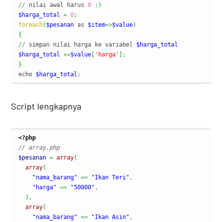
//
 nilai awal harus 
0
;
)
$harga_total
=
0
;
foreach
(
$pesanan
 as 
$item
=>
$value
)
{
//
 simpan nilai harga ke variabel 
$harga_total
$harga_total
+=
$value
[
'harga'
]
;
}
echo 
$harga_total
;
Script lengkapnya
<?php
// array.php
$pesanan
=
array
(
array
(
"nama_barang"
=>
"Ikan Teri"
,
"harga"
=>
"50000"
,
)
,
array
(
"nama_barang"
=>
"Ikan Asin"
,