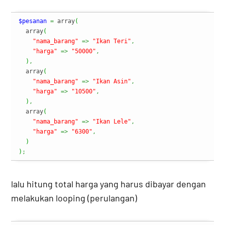
$pesanan
=
 array
(
  array
(
"nama_barang"
=>
"Ikan Teri"
,
"harga"
=>
"50000"
,
)
,
  array
(
"nama_barang"
=>
"Ikan Asin"
,
"harga"
=>
"10500"
,
)
,
  array
(
"nama_barang"
=>
"Ikan Lele"
,
"harga"
=>
"6300"
,
)
)
;
lalu hitung total harga yang harus dibayar dengan
melakukan looping (perulangan)