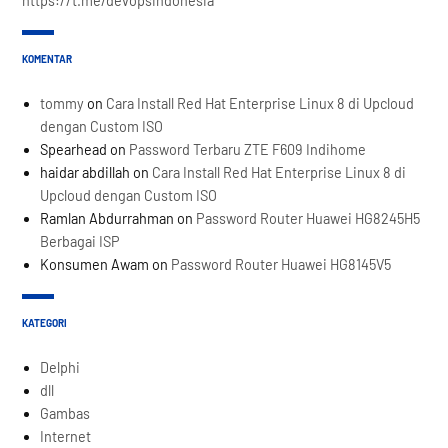
https://t.me/devopsindonesia
KOMENTAR
tommy
on
Cara Install Red Hat Enterprise Linux 8 di Upcloud
dengan Custom ISO
Spearhead
on
Password Terbaru ZTE F609 Indihome
haidar abdillah
on
Cara Install Red Hat Enterprise Linux 8 di
Upcloud dengan Custom ISO
Ramlan Abdurrahman
on
Password Router Huawei HG8245H5
Berbagai ISP
Konsumen Awam
on
Password Router Huawei HG8145V5
KATEGORI
Delphi
dll
Gambas
Internet