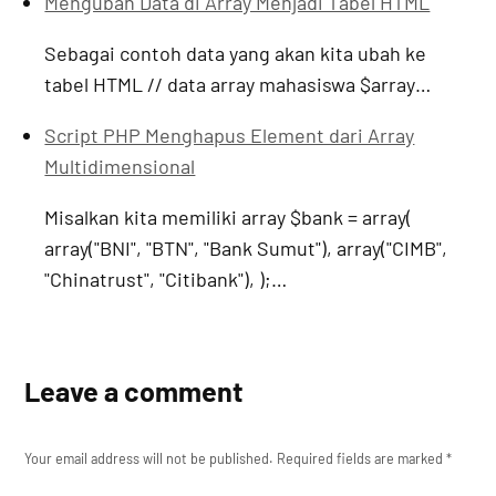
Mengubah Data di Array Menjadi Tabel HTML
Sebagai contoh data yang akan kita ubah ke
tabel HTML // data array mahasiswa $array…
Script PHP Menghapus Element dari Array
Multidimensional
Misalkan kita memiliki array $bank = array(
array("BNI", "BTN", "Bank Sumut"), array("CIMB",
"Chinatrust", "Citibank"), );…
Leave a comment
Your email address will not be published.
Required fields are marked
*