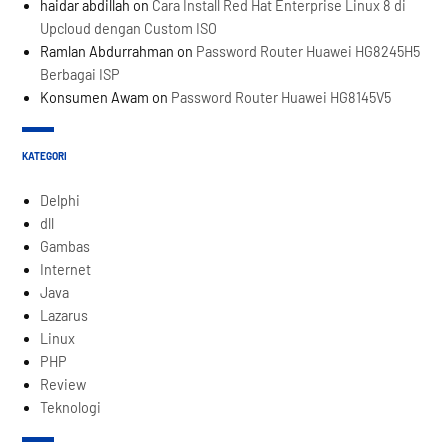
haidar abdillah
on
Cara Install Red Hat Enterprise Linux 8 di
Upcloud dengan Custom ISO
Ramlan Abdurrahman
on
Password Router Huawei HG8245H5
Berbagai ISP
Konsumen Awam
on
Password Router Huawei HG8145V5
KATEGORI
Delphi
dll
Gambas
Internet
Java
Lazarus
Linux
PHP
Review
Teknologi