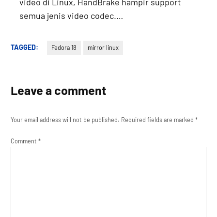
video di Linux, HandBrake hampir support
semua jenis video codec.…
TAGGED:
Fedora 18
mirror linux
Leave a comment
Your email address will not be published.
Required fields are marked
*
Comment
*