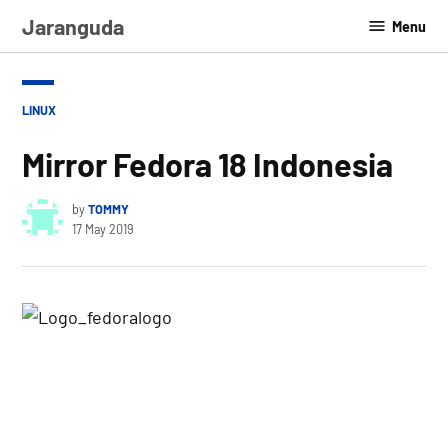
Skip
Jaranguda
Menu
to
content
POSTED
LINUX
IN
Mirror Fedora 18 Indonesia
by
TOMMY
17 May 2019